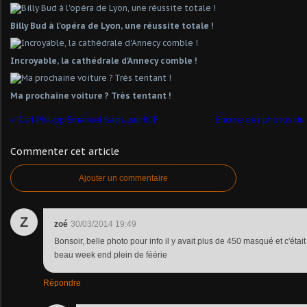
Billy Bud à l'opéra de Lyon, une réussite totale !
Incroyable, la cathédrale d'Annecy comble !
Ma prochaine voiture ? Très tentant !
Carl Philipp Emanuel Bach...sur RCF
Encore des photos du 
Commenter cet article
Ajouter un commentaire
Z
zoé
30/03/2014 19:49
Bonsoir, belle photo pour info il y avait plus de 450 masqué et c'était
beau week end plein de féérie
Répondre