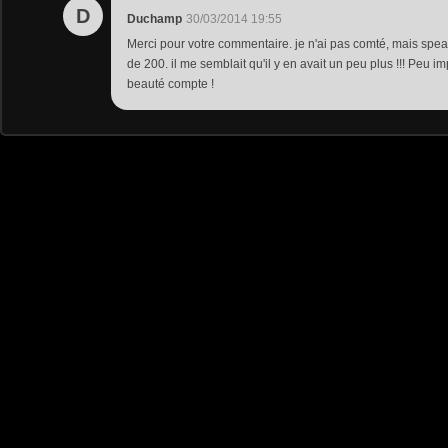
D
Duchamp
30/03/2014 19:55
Merci pour votre commentaire. je n'ai pas comté, mais spea
de 200. il me semblait qu'il y en avait un peu plus !!! Peu i
beauté compte !