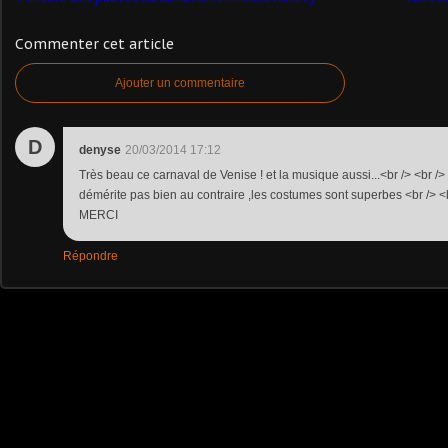
Commenter cet article
Ajouter un commentaire
D
denyse
20/03/2014 17:12
Très beau ce carnaval de Venise ! et la musique aussi...<br /> <br 
démérite pas bien au contraire ,les costumes sont superbes <br /> 
MERCI
Répondre