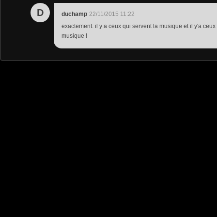
D
duchamp
22/11/2015 11:22
exactement. il y a ceux qui servent la musique et il y'a ceux
musique !