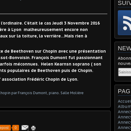
SUI
 l'ordinaire. C'était le cas Jeudi 3 Novembre 2016
lière à Lyon malheureusement encore non
ux sur la toiture, la verrière...Mais rien à
NEW
nce de Beethoven sur Chopin avec une présentation
ssot-Bonvoisin. François Dumont fut passionnant
Abonne
nouvea
 parfois méconnues. Helen Kearnsn soprano ( son
Email
nts populaires de Beethoven puis de Chopin.
' association Frédéric Chopin de Lyon.
PAG
Accuei
Album
Annecy 
Annecy 
Annecy 
Annecy 
epost
0