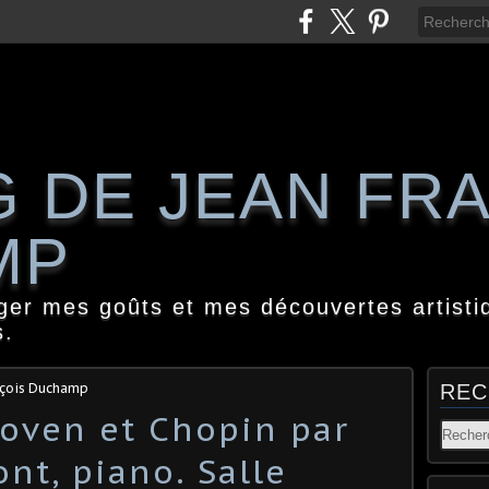
G DE JEAN FR
MP
ager mes goûts et mes découvertes artisti
s.
nçois Duchamp
REC
oven et Chopin par
nt, piano. Salle