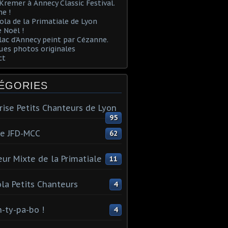
Kremer à Annecy Classic Festival.
e !
ola de la Primatiale de Lyon
 Noël !
lac d'Annecy peint par Cézanne.
es photos originales
ct
ÉGORIES
rise Petits Chanteurs de Lyon
95
te JFD-MCC
62
ur Mixte de la Primatiale
11
la Petits Chanteurs
4
n-ty-pa-bo !
4