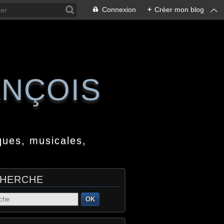
Connexion
+
Créer mon blog
ANÇOIS
ques, musicales,
HERCHE
OK