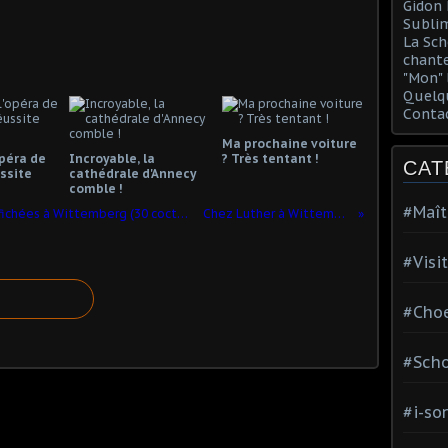
Gidon 
Sublim
La Sch
chante
"Mon" 
Quelqu
Conta
Ma prochaine voiture
opéra de
Incroyable, la
? Très tentant !
CAT
ssite
cathédrale d'Annecy
comble !
#Maît
5° centenaire des célèbres thèses affichées à Wittemberg (30 coctobre 1517)
Chez Luther à Wittemberg...
#Visi
#Choe
#Scho
#i-so