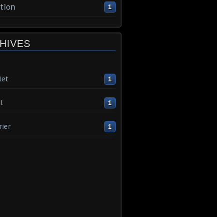
tion
1
HIVES
let
1
l
1
rier
1