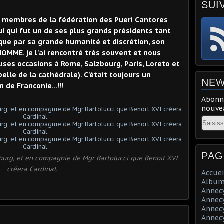
SUI
x membres de la fédération des Pueri Cantores
 qui fut un de ses plus grands présidents tant
ue par sa grande humanité et discrétion, son
OMME. je l'ai rencontré très souvent et nous
ses occasions à Rome, Salzbourg, Paris, Loreto et
elle de la cathédrale). C'était toujours un
NEW
 de Franconie...!!!
Abonne
nouvea
Email
PAG
burg, et en compagnie de Mgr Bartolucci que Benoït XVI
créera Cardinal.
Accuei
Album
Annecy 
Annecy 
Annecy 
Annecy 