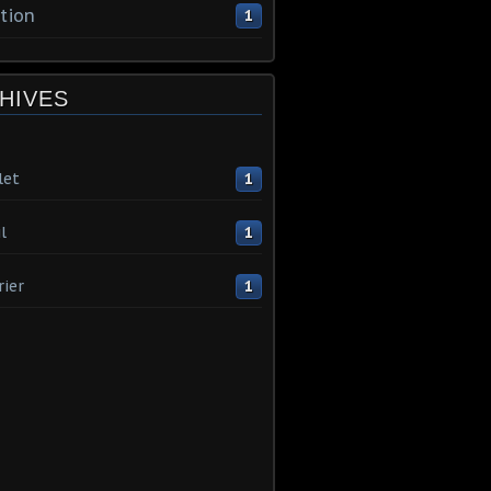
tion
1
HIVES
let
1
l
1
rier
1