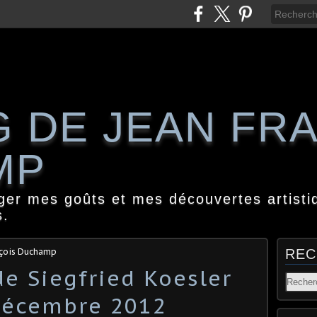
G DE JEAN FR
MP
ager mes goûts et mes découvertes artisti
s.
nçois Duchamp
REC
de Siegfried Koesler
décembre 2012