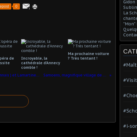
Gidon 
epost
0
Sublim
La Sch
chante
"Mon" 
Quelqu
Conta
CAT
Ma prochaine voiture
opéra de
Incroyable, la
? Très tentant !
ssite
cathédrale d'Annecy
#Maît
comble !
Tombes G.M. Witkowski (musicien lyonnais ) et Lamartine (poète et écrivain)
Samoens, magnifique village de Haute Savoie
#Visi
#Choe
#Scho
#i-so