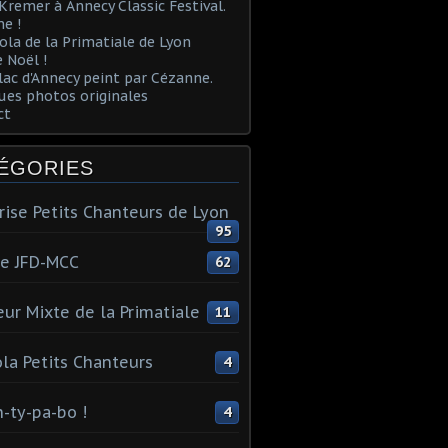
Kremer à Annecy Classic Festival.
e !
ola de la Primatiale de Lyon
 Noël !
lac d'Annecy peint par Cézanne.
es photos originales
ct
ÉGORIES
rise Petits Chanteurs de Lyon
95
te JFD-MCC
62
ur Mixte de la Primatiale
11
la Petits Chanteurs
4
n-ty-pa-bo !
4