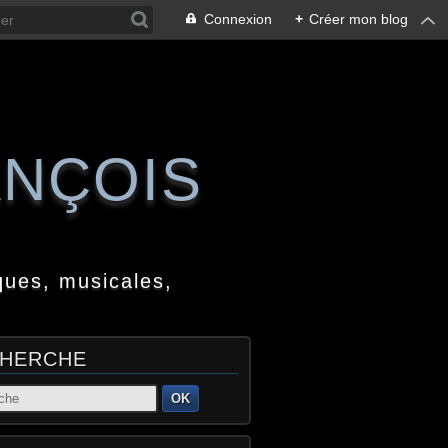
Connexion
+
Créer mon blog
ANÇOIS
ques, musicales,
HERCHE
OK