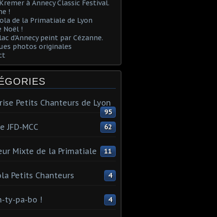
Kremer à Annecy Classic Festival.
e !
ola de la Primatiale de Lyon
 Noël !
lac d'Annecy peint par Cézanne.
es photos originales
ct
ÉGORIES
rise Petits Chanteurs de Lyon
95
te JFD-MCC
62
ur Mixte de la Primatiale
11
la Petits Chanteurs
4
n-ty-pa-bo !
4