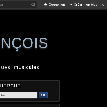
Connexion
+
Créer mon blog
ANÇOIS
ques, musicales,
HERCHE
OK