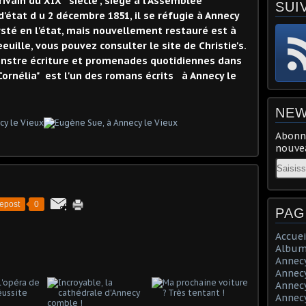
ivain du XIX° siècle , siège à l'Assemblée
SUI
d'état d u 2 décembre 1851, il se réfugie à Annecy
rsté en l'état, mais nouvellement restauré est à
euille, vous pouvez consulter le site de Christie's.
nstre écriture et promenades quotidiennes dans
Cornélia" est l'un des romans écrits à Annecy le
NEW
Abonne
nouvea
Email
epost
0
PAG
Accuei
Album
Annecy 
Annecy 
Annecy 
Annecy 