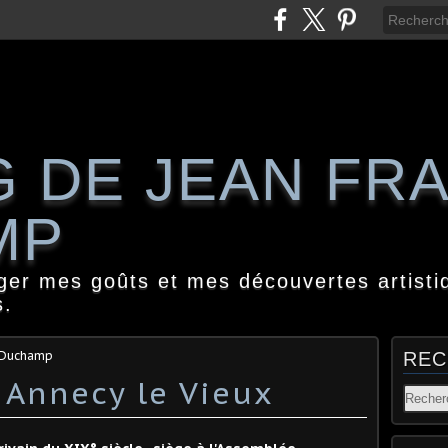
G DE JEAN FR
MP
ager mes goûts et mes découvertes artisti
s.
s Duchamp
REC
 Annecy le Vieux