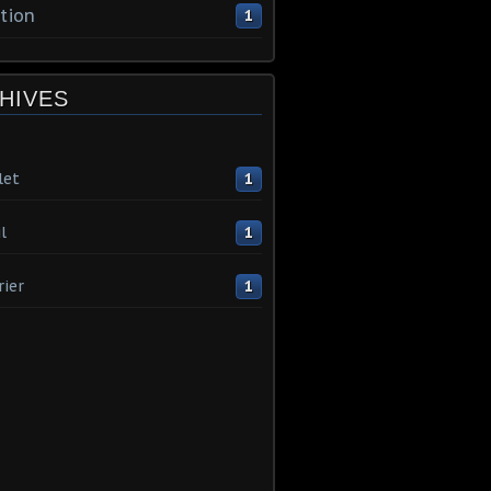
tion
1
HIVES
let
1
l
1
rier
1