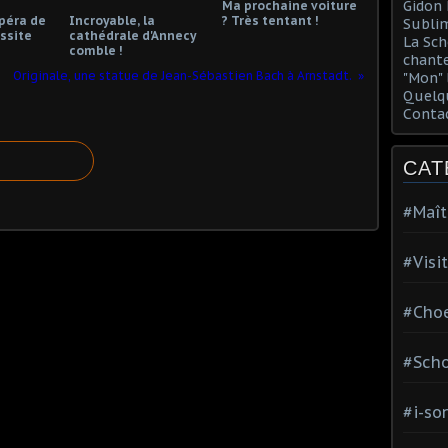
Gidon 
Ma prochaine voiture
opéra de
Incroyable, la
? Très tentant !
Sublim
ssite
cathédrale d'Annecy
La Sch
comble !
chante
Originale, une statue de Jean-Sébastien Bach à Arnstadt.
"Mon" 
Quelqu
Conta
CAT
#Maît
#Visi
#Choe
#Scho
#i-so