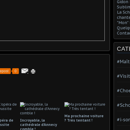
Gidon 
Sublim
La Sch
chante
"Mon" 
Quelqu
Conta
CAT
#Maît
epost
0
#Visi
#Choe
#Scho
Ma prochaine voiture
#i-so
opéra de
Incroyable, la
? Très tentant !
ssite
cathédrale d'Annecy
comble !