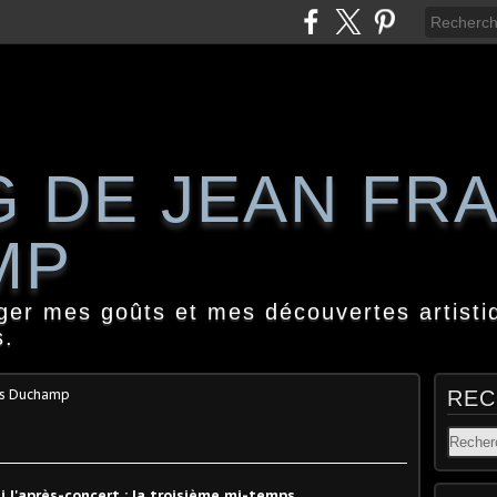
G DE JEAN FR
MP
ager mes goûts et mes découvertes artisti
s.
is Duchamp
REC
.
ssi l'après-concert : la troisième mi-temps.