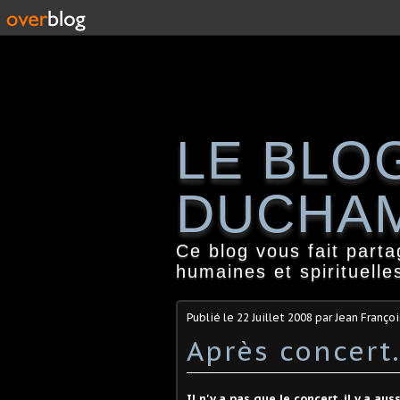
LE BLO
DUCHA
Ce blog vous fait part
humaines et spirituelle
Publié le
22 Juillet 2008
par Jean Franço
Après concert
Il n'y a pas que le concert, il y a au