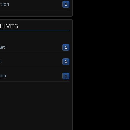
tion
1
HIVES
let
1
l
1
rier
1