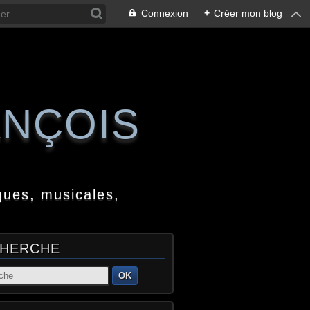
Connexion
+
Créer mon blog
ANÇOIS
ques, musicales,
HERCHE
OK