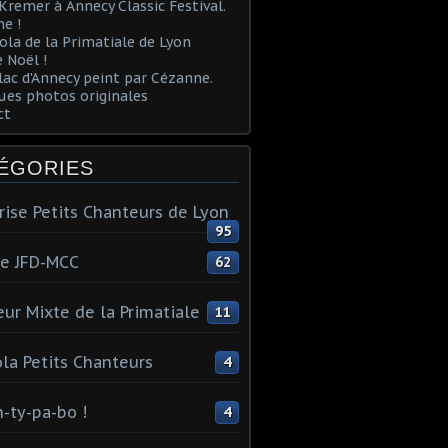
Kremer à Annecy Classic Festival.
e !
ola de la Primatiale de Lyon
 Noël !
lac d'Annecy peint par Cézanne.
es photos originales
ct
ÉGORIES
rise Petits Chanteurs de Lyon
95
te JFD-MCC
62
ur Mixte de la Primatiale
11
la Petits Chanteurs
4
n-ty-pa-bo !
4