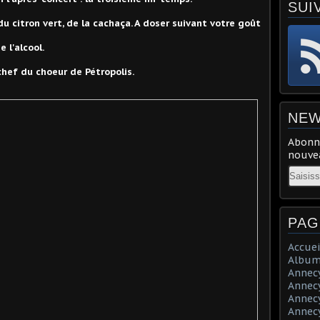
SUI
du citron vert, de la cachaça. A doser suivant votre goût
 l'alcool.
chef du choeur de Pétropolis.
NEW
Abonne
nouvea
Email
PAG
Accuei
Album
Annecy 
Annecy 
Annecy 
Annecy 