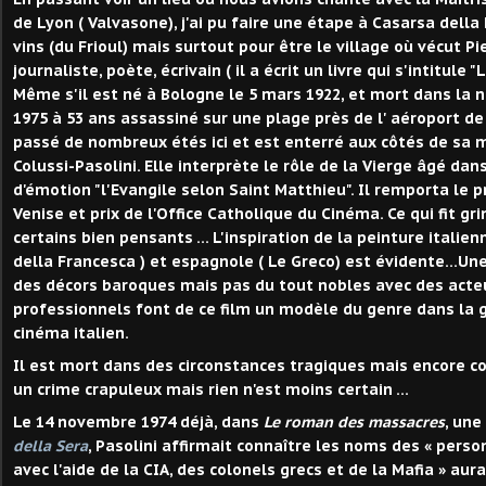
de Lyon ( Valvasone), j'ai pu faire une étape à Casarsa della
vins (du Frioul) mais surtout pour être le village où vécut Pi
journaliste, poète, écrivain ( il a écrit un livre qui s'intitule 
Même s'il est né à Bologne le 5 mars 1922, et mort dans la 
1975 à 53 ans assassiné sur une plage près de l' aéroport de 
passé de nombreux étés ici et est enterré aux côtés de s
Colussi-Pasolini. Elle interprète le rôle de la Vierge âgé dan
d'émotion "l'Evangile selon Saint Matthieu". Il remporta le pr
Venise et prix de l'Office Catholique du Cinéma. Ce qui fit g
certains bien pensants ... L'inspiration de la peinture italien
della Francesca ) et espagnole ( Le Greco) est évidente...U
des décors baroques mais pas du tout nobles avec des acte
professionnels font de ce film un modèle du genre dans la 
cinéma italien.
Il est mort dans des circonstances tragiques mais encore c
un crime crapuleux mais rien n'est moins certain ...
Le 14 novembre 1974 déjà, dans
Le roman des massacres
, une
della Sera
, Pasolini affirmait connaître les noms des « pers
avec l'aide de la CIA, des colonels grecs et de la Mafia » aura