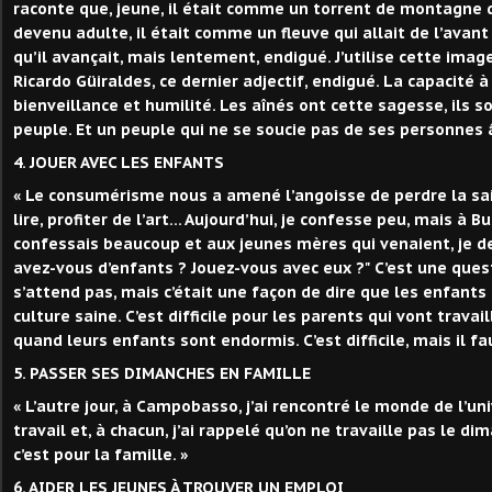
raconte que, jeune, il était comme un torrent de montagne q
devenu adulte, il était comme un fleuve qui allait de l’avant
qu’il avançait, mais lentement, endigué. J’utilise cette ima
Ricardo Güiraldes, ce dernier adjectif, endigué. La capacité 
bienveillance et humilité. Les aînés ont cette sagesse, ils 
peuple. Et un peuple qui ne se soucie pas de ses personnes â
4. JOUER AVEC LES ENFANTS
« Le consumérisme nous a amené l’angoisse de perdre la sain
lire, profiter de l’art… Aujourd’hui, je confesse peu, mais à Bu
confessais beaucoup et aux jeunes mères qui venaient, je 
avez-vous d’enfants ? Jouez-vous avec eux ?" C’est une ques
s’attend pas, mais c’était une façon de dire que les enfants 
culture saine. C’est difficile pour les parents qui vont travai
quand leurs enfants sont endormis. C’est difficile, mais il fau
5. PASSER SES DIMANCHES EN FAMILLE
« L’autre jour, à Campobasso, j’ai rencontré le monde de l’uni
travail et, à chacun, j’ai rappelé qu’on ne travaille pas le d
c’est pour la famille. »
6. AIDER LES JEUNES À TROUVER UN EMPLOI