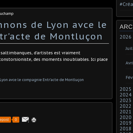
#Créa
 Duchamp
nnons de Lyon avce le
ARC
r'acte de Montluçon
2026
Juil
saltimbanques, d'artistes est vraiment
constorsioniste, des moments inoubliables. Ici place
Avri
Fév
2025
2024
2023
2022
2021
2020
epost
0
2019
2018