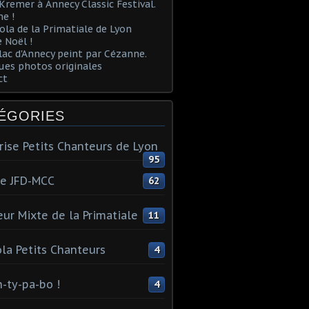
Kremer à Annecy Classic Festival.
e !
ola de la Primatiale de Lyon
 Noël !
lac d'Annecy peint par Cézanne.
es photos originales
ct
ÉGORIES
rise Petits Chanteurs de Lyon
95
te JFD-MCC
62
ur Mixte de la Primatiale
11
la Petits Chanteurs
4
n-ty-pa-bo !
4