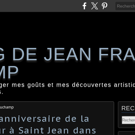
G DE JEAN FR
MP
ager mes goûts et mes découvertes artisti
s.
 Duchamp
REC
anniversaire de la
r à Saint Jean dans