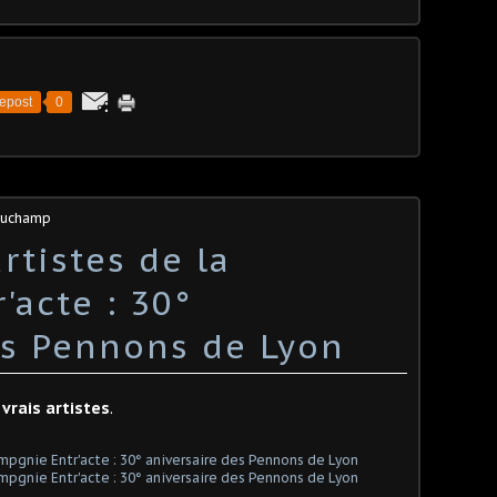
epost
0
 Duchamp
rtistes de la
'acte : 30°
es Pennons de Lyon
vrais artistes
.