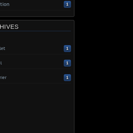
tion
1
HIVES
let
1
l
1
rier
1