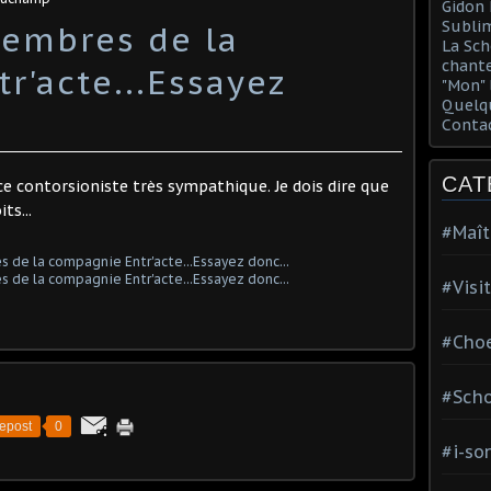
Gidon 
Sublim
embres de la
La Sch
chante
r'acte...Essayez
"Mon" 
Quelqu
Conta
CAT
e ce contorsioniste très sympathique. Je dois dire que
ts...
#Maît
#Visi
#Choe
#Scho
epost
0
#i-so