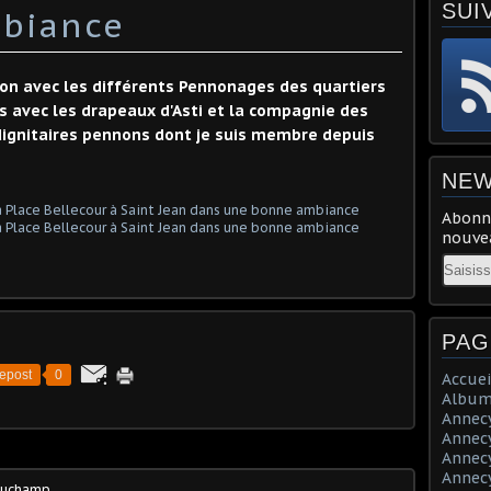
SUI
biance
yon avec les différents Pennonages des quartiers
s avec les drapeaux d'Asti et la compagnie des
dignitaires pennons dont je suis membre depuis
NEW
Abonne
nouvea
Email
PAG
epost
0
Accuei
Album
Annecy 
Annecy 
Annecy 
Annecy 
 Duchamp