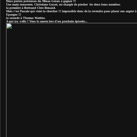
Deux pierres précieuses du Minas Gerais à gagner !!!
Une main innocente, Christiane Guyot, est chargée de piocher les deux bons numéros.
la première à Bertrand Clerc-Renaud.
Mais c'est Pascale qui vient la chercher !!! impossible donc de la revendre pour placer son argent à
Epargne !!!
la seconde à Thomas Wattine.
A qui ira -t-elle ? Vous le saurez lors d'un prochain épisode...