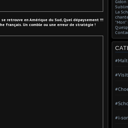
Gidon 
Sublim
La Sch
chante
e se retrouve en Amérique du Sud, Quel dépaysement !!!
"Mon" 
he français. Un comble ou une erreur de stratégie !
Quelqu
Conta
CAT
#Maît
#Visi
#Choe
#Scho
#i-so