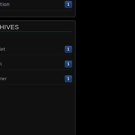
tion
1
HIVES
let
1
l
1
rier
1