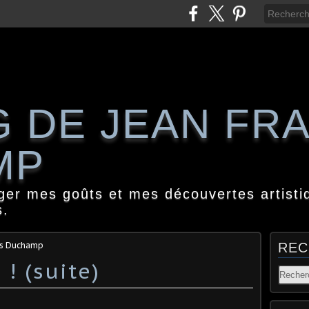
G DE JEAN FR
MP
ager mes goûts et mes découvertes artisti
s.
is Duchamp
REC
 ! (suite)