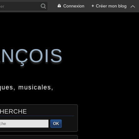
Connexion
+
Créer mon blog
ANÇOIS
ques, musicales,
HERCHE
OK