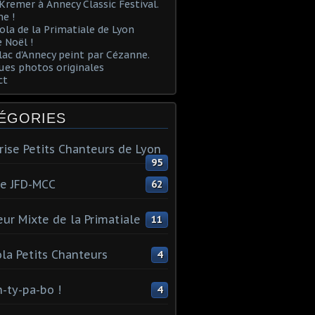
Kremer à Annecy Classic Festival.
e !
ola de la Primatiale de Lyon
 Noël !
lac d'Annecy peint par Cézanne.
es photos originales
ct
ÉGORIES
rise Petits Chanteurs de Lyon
95
te JFD-MCC
62
ur Mixte de la Primatiale
11
la Petits Chanteurs
4
n-ty-pa-bo !
4