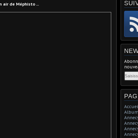
SUI
n air de Méphisto ...
NEW
Abonne
nouvea
Email
PAG
Accuei
Album
Annecy 
Annecy 
Annecy 
Annecy 