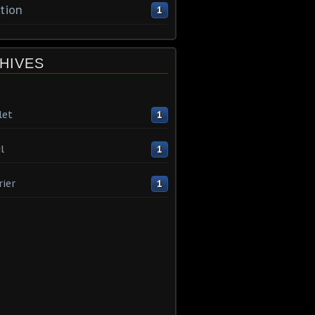
tion
1
HIVES
let
1
l
1
rier
1