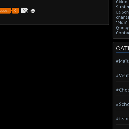
Gidon 
Sublim
epost
0
La Sch
chante
"Mon" 
Quelqu
Conta
CAT
#Maît
#Visi
#Choe
#Scho
#i-so