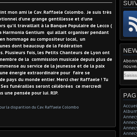
SUI
int mon ami le Cav. Raffaele Colombo. Je suis très
ptionnel d'une grange gentillesse et d'une
ors qu'il travaillait à la Banque Populaire de Lecco (
da Harmonia Gentium qui allait organiser pendant
li, en hommage au compositeur local, un
unes dont beaucoup de la Fédération
NEW
. Plusieurs fois, les Petits Chanteurs de Lyon ont
is membre de la commission musicale depuis plus de
Abonne
 immense au service de la jeunesse et de la paix
nouvea
 une énergie extraordinaire pour faire se
Email
de pays du monde entier. Merci cher Raffaele ! Tu
. Ses funérailles seront célébrées ce mercredi
s une pensée pour lui. RIP.
PAG
Accuei
Album
Annecy 
Annecy 
Annecy 
Annecy 