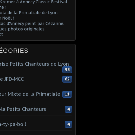
Kremer à Annecy Classic Festival.
e !
ola de la Primatiale de Lyon
 Noël !
lac d'Annecy peint par Cézanne.
es photos originales
ct
ÉGORIES
rise Petits Chanteurs de Lyon
95
te JFD-MCC
62
ur Mixte de la Primatiale
11
la Petits Chanteurs
4
n-ty-pa-bo !
4