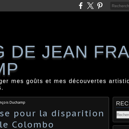
G DE JEAN FR
MP
ager mes goûts et mes découvertes artisti
s.
ançois Duchamp
REC
se pour la disparition
ele Colombo