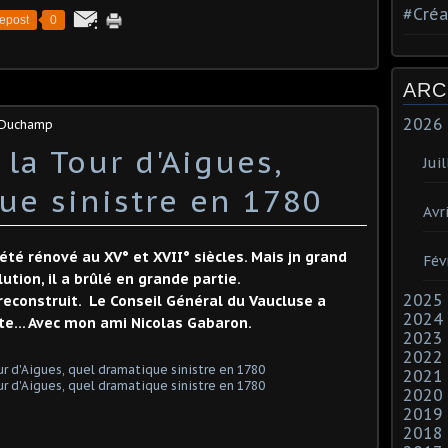
#Créa
epost
0
ARC
2026
s Duchamp
la Tour d'Aigues,
Juil
ue sinistre en 1780
Avri
 été rénové au XV° et XVII° siècles. Mais jn grand
Fév
ution, il a brûlé en grande partie.
2025
econstruit. Le Conseil Général du Vaucluse a
2024
te... Avec mon ami Nicolas Gabaron.
2023
2022
2021
2020
2019
2018