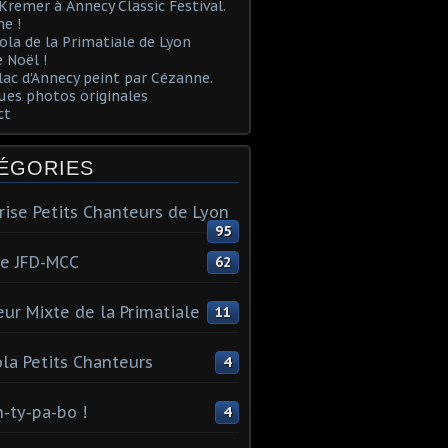
Kremer à Annecy Classic Festival.
e !
ola de la Primatiale de Lyon
 Noël !
lac d'Annecy peint par Cézanne.
es photos originales
ct
ÉGORIES
rise Petits Chanteurs de Lyon
95
te JFD-MCC
62
ur Mixte de la Primatiale
11
la Petits Chanteurs
4
n-ty-pa-bo !
4