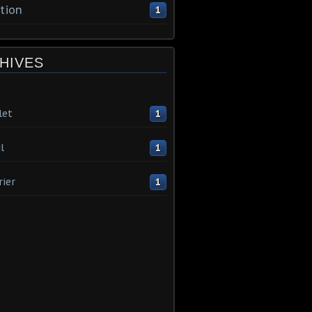
tion
1
HIVES
let
1
l
1
rier
1