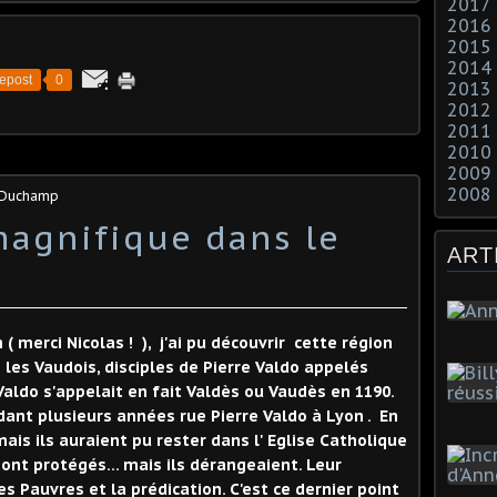
2017
2016
2015
2014
epost
0
2013
2012
2011
2010
2009
2008
s Duchamp
agnifique dans le
ART
 merci Nicolas ! ), j'ai pu découvrir cette région
les Vaudois, disciples de Pierre Valdo appelés
Valdo s'appelait en fait Valdès ou Vaudès en 1190.
dant plusieurs années rue Pierre Valdo à Lyon . En
mais ils auraient pu rester dans l' Eglise Catholique
 ont protégés... mais ils dérangeaient. Leur
des Pauvres et la prédication. C'est ce dernier point