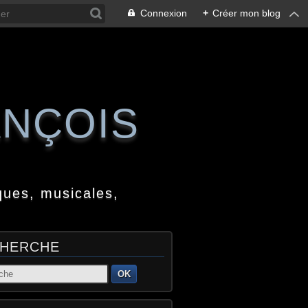
Connexion
+
Créer mon blog
ANÇOIS
ques, musicales,
HERCHE
OK