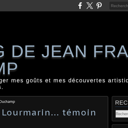
G DE JEAN FR
MP
ager mes goûts et mes découvertes artisti
s.
s Duchamp
REC
 Lourmarin... témoin