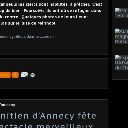
 car seuls les clercs sont habilités à prêcher. C'est
 de bien. Poursuivis, ils ont dû se réfugier dans
 du centre. Quelques photos de leurs lieux :
olas sur le site de Mérindol
epost
0
s Duchamp
nitien d'Annecy fête
ectacle merveilleux.