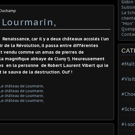
Gidon 
Sublim
s Duchamp
La Sch
chante
 Lourmarin,
"Mon" 
Quelqu
Conta
Renaissance, car il y a deux châteaux accolés l'un
ir de la Révolution, il passa entre différentes
CAT
fut vendu comme un amas de pierres de
à la magnifique abbaye de Cluny !). Heureusement
#Maît
es en la personne de Robert Laurent Vibert qui le
 le sauva de la destruction. Ouf !
#Visi
#Choe
#Scho
#i-so