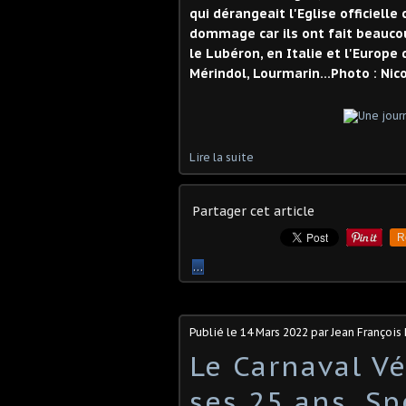
qui dérangeait l'Eglise officielle
dommage car ils ont fait beaucoup
le Lubéron, en Italie et l'Europe
Mérindol, Lourmarin...Photo : Nic
Lire la suite
Partager cet article
R
…
Publié le
14 Mars 2022
par Jean Françoi
Le Carnaval Vé
ses 25 ans. Sp