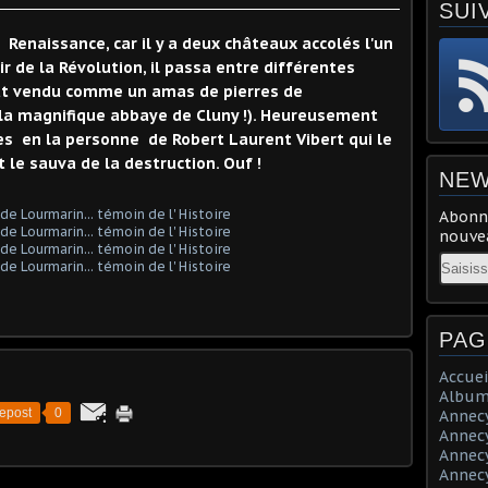
SUI
Renaissance, car il y a deux châteaux accolés l'un
ir de la Révolution, il passa entre différentes
fut vendu comme un amas de pierres de
à la magnifique abbaye de Cluny !). Heureusement
es en la personne de Robert Laurent Vibert qui le
 le sauva de la destruction. Ouf !
NEW
Abonne
nouvea
Email
PAG
Accuei
Album
epost
0
Annecy 
Annecy 
Annecy 
Annecy 