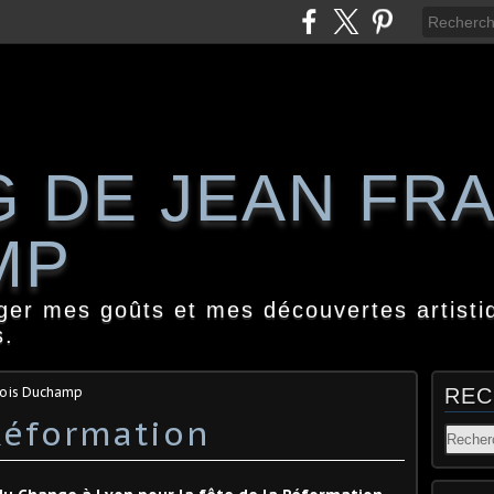
G DE JEAN FR
MP
ager mes goûts et mes découvertes artisti
s.
çois Duchamp
REC
 Réformation