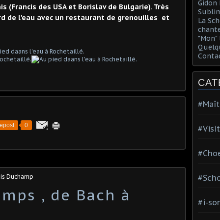
Gidon 
s (Francis des USA et Borislav de Bulgarie). Très
Sublim
rd de l'eau avec un restaurant de grenouilles et
La Sch
chante
"Mon" 
Quelqu
Conta
CAT
#Maît
epost
0
#Visi
#Choe
ois Duchamp
#Scho
amps , de Bach à
#i-so