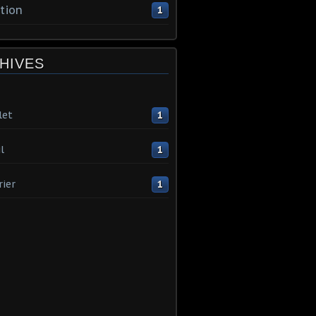
tion
1
HIVES
let
1
l
1
rier
1