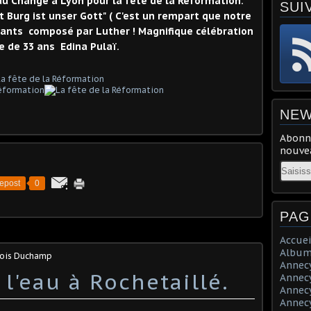
 du Change à Lyon pour la fête de la Réformation.
SUI
t Burg ist unser Gott" ( C'est un rempart que notre
stants composé par Luther ! Magnifique célébration
e de 33 ans Edina Pulaï.
NEW
Abonne
nouvea
Email
epost
0
PAG
Accuei
Album
çois Duchamp
Annecy 
l'eau à Rochetaillé.
Annecy 
Annecy 
Annecy 