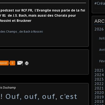
#Créa
podcast sur RCF.FR, l'Evangile nous parle de la foi
 81 de J.S. Bach, mais aussi des Chorals pour
ossini et Bruckner
ARC
2026
Juil
Avri
Fév
epost
0
2025
2024
2023
2022
ois Duchamp
2021
2020
 Ouf, ouf, ouf, c'est
2019
2018