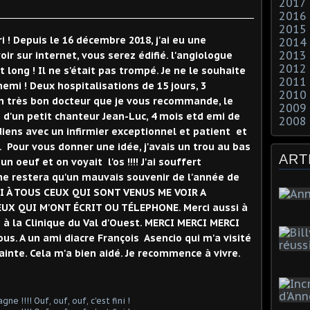
2017
2016
2015
i ! Depuis le 16 décembre 2018, j'ai eu une
2014
2013
ir sur internet, vous serez édifié. l'angiologue
2012
t long ! Il ne s'était pas trompé. Je ne le souhaite
2011
i ! Deux hospitalisations de 15 jours, 3
2010
n très bon docteur que je vous recommande, le
2009
 d'un petit chanteur Jean-Luc, 4 mois etd emi de
2008
iens avec un infirmier exceptionnel et patient et
e. Pour vous donner une idée, j'avais un trou au bas
ART
n oeuf et on voyait l'os !!!! J'ai souffert
a ne restera qu'un mauvais souvenir de l'année de
I À TOUS CEUX QUI SONT VENUS ME VOIR A
UX QUI M'ONT ÉCRIT OU TÉLEPHONE. Merci aussi à
n à la Clinique du Val d'Ouest. MERCI MERCI MERCI
us. A un ami diacre François Asencio qui m'a visité
inte. Cela m'a bien aidé. Je recommence à vivre.