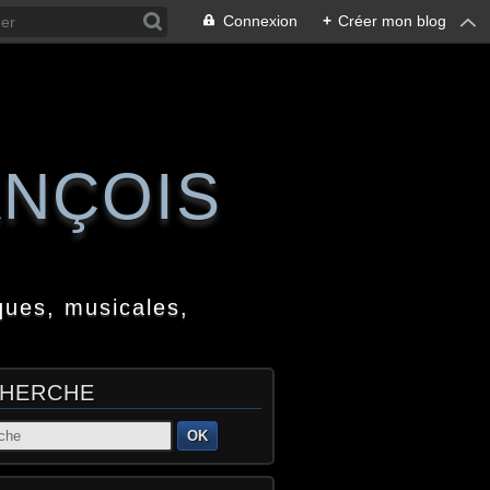
Connexion
+
Créer mon blog
ANÇOIS
ques, musicales,
HERCHE
OK