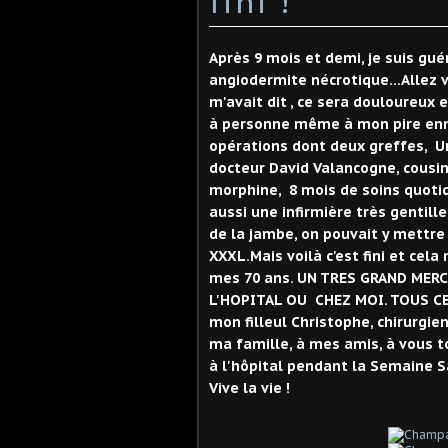
fini !
Après 9 mois et demi, je suis guér
angiodermite nécrotique...Allez vo
m'avait dit , ce sera douloureux e
à personne même à mon pire ennem
opérations dont deux greffes, U
docteur David Valancogne, cousin
morphine, 8 mois de soins quotid
aussi une infirmière très gentill
de la jambe, on pouvait y mettre u
XXXL.Mais voilà c'est fini et cel
mes 70 ans. UN TRES GRAND MERC
L'HOPITAL OU CHEZ MOI. TOUS CE
mon filleul Christophe, chirurgie
ma famille, à mes amis, à vous to
à l'hôpital pendant la Semaine Sa
Vive la vie !