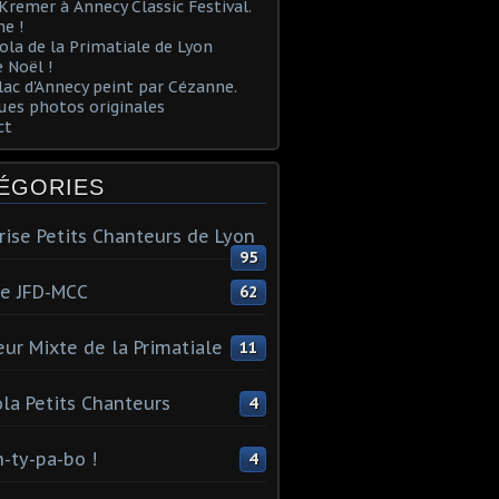
Kremer à Annecy Classic Festival.
e !
ola de la Primatiale de Lyon
 Noël !
lac d'Annecy peint par Cézanne.
es photos originales
ct
ÉGORIES
rise Petits Chanteurs de Lyon
95
te JFD-MCC
62
ur Mixte de la Primatiale
11
la Petits Chanteurs
4
n-ty-pa-bo !
4