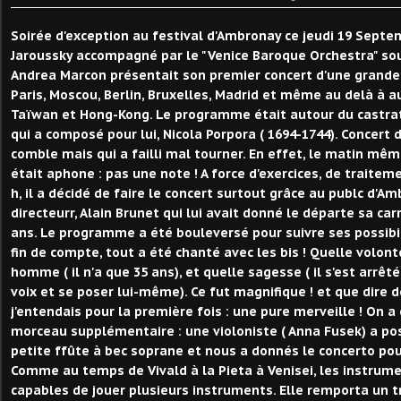
Soirée d'exception au festival d'Ambronay ce jeudi 19 Septe
Jaroussky accompagné par le "Venice Baroque Orchestra" sou
Andrea Marcon présentait son premier concert d'une grand
Paris, Moscou, Berlin, Bruxelles, Madrid et même au delà à au
Taïwan et Hong-Kong. Le programme était autour du castrat F
qui a composé pour lui, Nicola Porpora ( 1694-1744). Concert 
comble mais qui a failli mal tourner. En effet, le matin mêm
était aphone : pas une note ! A force d'exercices, de traitem
h, il a décidé de faire le concert surtout grâce au publc d'A
directeurr, Alain Brunet qui lui avait donné le départe sa carr
ans. Le programme a été bouleversé pour suivre ses possibil
fin de compte, tout a été chanté avec les bis ! Quelle volont
homme ( il n'a que 35 ans), et quelle sagesse ( il s'est arrêt
voix et se poser lui-même). Ce fut magnifique ! et que dire 
j'entendais pour la première fois : une pure merveille ! On a 
morceau supplémentaire : une violoniste ( Anna Fusek) a posé
petite ffûte à bec soprane et nous a donnés le concerto pour
Comme au temps de Vivald à la Pieta à Venisei, les instrum
capables de jouer plusieurs instruments. Elle remporta un 