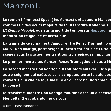
Manzoni.
Le roman I Promessi Sposi ( les fiancés) d'Allesandro Manzo
comme l'un des écrits majeurs de la littérature italienne. Il 
(
Il Cinque Maggio
), ode sur la mort de l'empereur
Napoléon
méditation religieuse et historique.
La trame de ce roman est l'amour entre Renzo Tramaglino e
MAIS...Don Rodrigo, petit seigneur local s'est épris de Lucia 
scènes sous la statue montrent les trois épisodes importan
Le premier montre les fiancés Renzo Tramaglino et Lucia M
Le second montre Don Rodrigo qui fait alors enlever Lucia p
autre seigneur qui exécute sans scrupules toute la sale beso
convertit à la vue de la jeune fille et du cardinal Borroméo, 
la libère !
le troisième montre Don Rodrigo mourant dans un dispensai
Mondella. Il est abandonné de tous...
A lire... Passionnant !