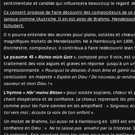
sentimentale et candide qui influencera beaucoup le regard de
Ce concert propose de faire découvrir des compositeurs de ce p
langue comme l’Autriche. Il en est ainsi de Brahms, Mendels
Schubert.
O n pourra entendre des œuvres pour piano, solistes et chœ
magnifiques motets de Mendelssohn. Né à Hambourg en 1809, p
d’orchestre, compositeur, il contribua à faire redécouvrir Jean
Le psaume 43 «
Richte mich Gott
», composé pour 8 voix, est 
traitement des voix aigües et graves en réponse jusqu’à un un
impressionnante «
Pourquoi te désoler, ô mon âme et gémir s
conclusion en majesté
« Espère en Dieu ! De nouveau je rendrai
sauveur et mon Dieu !
».
L’hymne «
Hör’ meine Bitten
» pour soliste soprano, chœur et
chant d’espérance et de confiance. Le choeur reprenant les phra
comme pour les faire siennes en les amplifiant : «
Seigneur, éc
toi vers moi ; écoute la voix de ton enfant
».
Un motet de Brahms, lui aussi né à Hambourg en 1833 est em
confiance en Dieu : «
Ne te laisse pas envahir par la tristesse.
l’a ordonné…Sois constant dans tes actes pour que le meilleur 