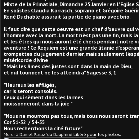
Mixte de la Primatiale, Dimanche 25 Janvier en l' Eglise 
E
n solistes Claudia Karrasch, soprano et Grégoire Guéri
René Duchable assurait la partie de piano avec brio.
ll faut dire que cette oeuvre est un chef d'oeuvre qui v
l'homme avec la mort. La mort n'est pas une fin, mais l
et les êtres qui nous auront été chers pendant notre v
aventure ! Ce Requiem est une grande litanie d'espéran
trompettes du jugement dernier, mais seulement l'espé
miséricorde divine
" Mais les âmes des justes sont dans la main de Dieu,
et nul tourment ne les atteindra" Sagesse 3, 1
"Heureux les affligés,
car is seront consolés.
Ceux qui sèment dans les larmes
moissonneront dans la joie "
"Nous ne mourrons pas tous, mais tous nous seront tran
Cor 51-52 / 54-55
Nous recherchons la cité future"
Merci à Daniel Paraz 'du Dauphiné Libéré pour les photos
.