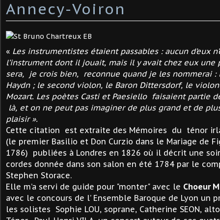
Annecy-Voiron
«
Les instrumentistes étaient passables : aucun d’eux n’e
l’instrument dont il jouait, mais il y avait chez eux un
sera, je crois bien, reconnue quand je les nommerai : 
Haydn ; le second violon, le Baron Dittersdorf, le violonce
Mozart. Les poètes Casti et Paesiello faisaient partie de 
là, et on ne peut pas imaginer de plus grand et de pl
plaisir ».
Cette citation est extraite des Mémoires du ténor irl
(le premier Basilio et Don Curzio dans le Mariage de F
1786) publiées à Londres en 1826 où il décrit une soi
cordes donnée dans son salon en été 1784 par le comp
Stephen Storace.
Elle m’a servi de guide pour "monter" avec le
Choeur Mi
avec le concours de l’ Ensemble Baroque de Lyon un p
les solistes Sophie LOU, soprane, Catherine SEON, alto