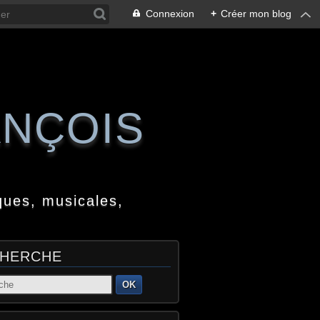
Connexion
+
Créer mon blog
ANÇOIS
ques, musicales,
HERCHE
OK