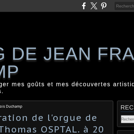
G DE JEAN FR
MP
ager mes goûts et mes découvertes artisti
s.
çois Duchamp
REC
ration de l'orgue de
 Thomas OSPTAL. à 20