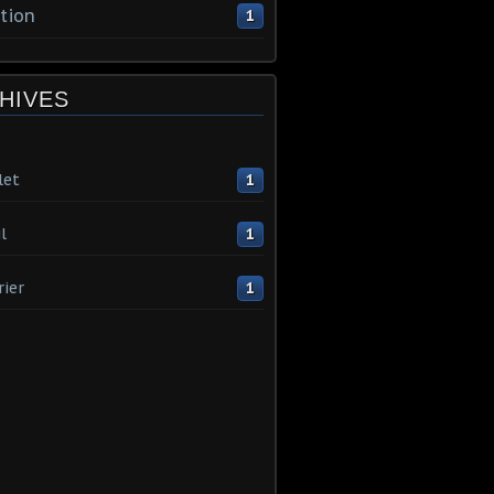
tion
1
HIVES
let
1
l
1
rier
1