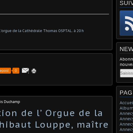
SUI
NEW
Abonne
nouvea
Email
epost
0
PAG
ois Duchamp
Accuei
Album
tion de l’ Orgue de la
Annecy 
Annecy 
Thibaut Louppe, maître
Annecy 
Annecy 