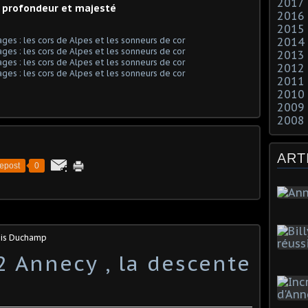
2017
c profondeur et majesté
2016
2015
2014
2013
2012
2011
2010
2009
2008
ART
epost
0
ois Duchamp
2 Annecy , la descente