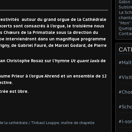
Gidon 
Sublim
La Sch
chante
festivités autour du grand orgue de la Cathédrale
"Mon" 
certs sont consacrés à l’orgue, le troisième nous
Quelqu
s Chœurs de la Primatiale sous la direction du
Conta
ppe interviendront dans un magnifique programme
gny, de Gabriel Fauré, de Marcel Godard, de Pierre
CAT
Jean Christophe Rosaz sur l’hymne
Ut quant laxis
de
#Maît
llaume Prieur à l’orgue Ahrend et un ensemble de 12
#Visi
ective.
rée est libre.
#Choe
#Scho
#i-so