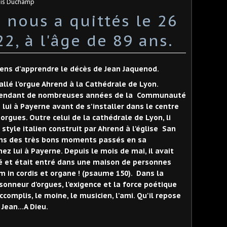
ois Duchamp
 nous a quittés le 26
2, à l'âge de 89 ans.
viens d'apprendre le décès de Jean Jaquenod.
tallé l'orgue Ahrend à la Cathédrale de Lyon.
e pendant de nombreuses années de la Communauté
z lui à Payerne avant de s'installer dans le centre
 orgues. Outre celui de la cathédrale de Lyon, li
e style italien construit par Ahrend à l'église San
ens des très bons moments passés en sa
z lui à Payerne. Depuis le mois de mai, il avait
 et était entré dans une maison de personnes
 in cordis et organe ! (psaume 150). Dans la
sonneur d'orgues, l'exigence et la force poétique
omplis, le moine, le musicien, l'ami. Qu'il repose
 Jean...A Dieu.