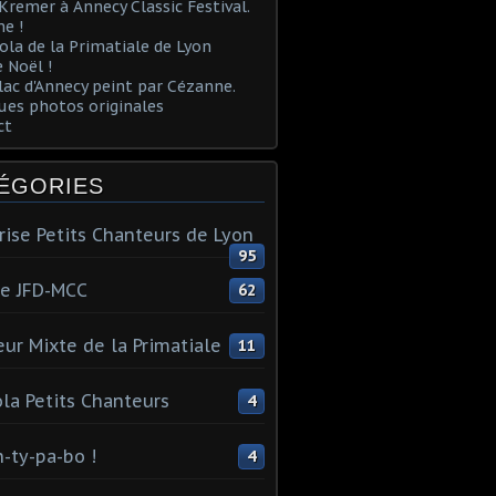
Kremer à Annecy Classic Festival.
e !
ola de la Primatiale de Lyon
 Noël !
lac d'Annecy peint par Cézanne.
es photos originales
ct
ÉGORIES
rise Petits Chanteurs de Lyon
95
te JFD-MCC
62
ur Mixte de la Primatiale
11
la Petits Chanteurs
4
n-ty-pa-bo !
4