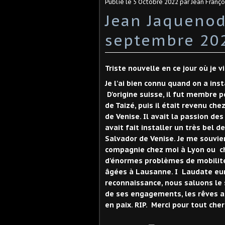
Publié le
5 Octobre 2022
par Jean Franç
Jean Jaquenod
septembre 202
Triste nouvelle en ce jour où je 
Je l'ai bien connu quand on a ins
D'origine suisse, il fut membr
de Taizé, puis il était revenu che
de Venise. Il avait la passion des
avait fait installer un très bel d
Salvador de Venise. Je me souvi
compagnie chez moi à Lyon ou che
d'énormes problèmes de mobilité
âgées à Lausanne. I Laudate eum
reconnaissance, nous saluons le 
de ses engagements, les rêves acc
en paix. RIP. Merci pour tout cher