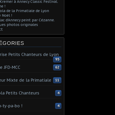
Kremer à Annecy Classic Festival.
e !
ola de la Primatiale de Lyon
 Noël !
lac d'Annecy peint par Cézanne.
es photos originales
ct
ÉGORIES
rise Petits Chanteurs de Lyon
95
te JFD-MCC
62
ur Mixte de la Primatiale
11
la Petits Chanteurs
4
n-ty-pa-bo !
4