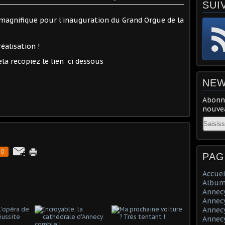
SUI
r magnifique pour l'inauguration du Grand Orgue de la
éalisation !
la recopiez le lien ci dessous
NEW
Abonne
nouvea
Email
0
PAG
Accuei
Album
Annecy 
Annecy 
Annecy 
Annecy 