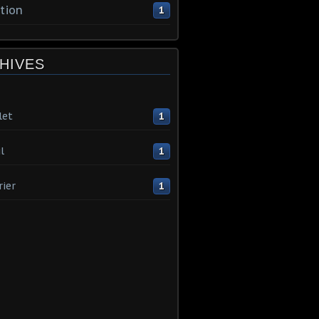
tion
1
HIVES
let
1
l
1
rier
1