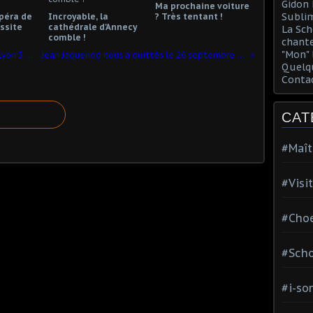
Gidon 
Ma prochaine voiture
Sublim
opéra de
Incroyable, la
? Très tentant !
ssite
cathédrale d'Annecy
La Sch
comble !
chante
"Mon" 
J -10. Inauguration orgue Cathédrale Lyon 3 jours exceptionnels !
Jean Jaquenod nous a quittés le 26 septembre 2022, à l'âge de 89 ans.
Quelqu
Conta
CAT
#Maît
#Visi
#Choe
#Scho
#i-so