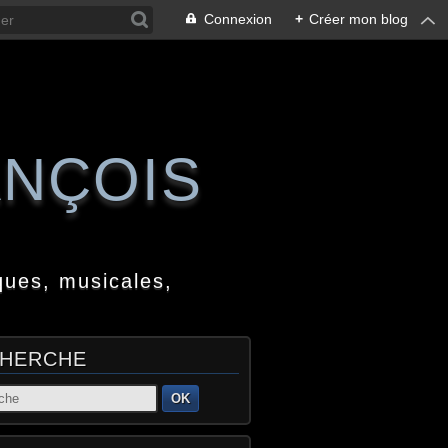
Connexion
+
Créer mon blog
ANÇOIS
ques, musicales,
HERCHE
OK