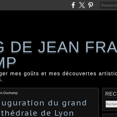
G DE JEAN FR
MP
ager mes goûts et mes découvertes artisti
s.
ois Duchamp
REC
nauguration du grand
athédrale de Lyon