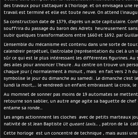
des travaux pour s'attaquer à l'horloge. et on envisagea une 
travail est terminé et elle est toute neuve. On attend l'inaugur
Sa construction date de 1379, d'après un acte capitulaire. Conf
souffrira du passage du baron des Adrets heureusement sans t
subir quelques transformations entre 1660 et 1692. par Guilla
L'ensemble du mécanisme est contenu dans une sorte de tour.
calendreir perpétuel, l'astrolabe (représentation du ciel à un 
sûr ce qui est le plus intéressant les différentes figurines. A
des ailes pour annoncer l'heure . Au centre on trouve un per
chaque jour ( normalement à minuit , mais en fait vers 2 h du
symbolise le jour du dimanche au samedi . Le dimanche c'est le 
lundi la mort,... le vendreedi un enfant embrassant la croix, le 
Au momnet de sonner pas moins de 19 automates se mettent e
retourne son sablier, un autre ange agite sa baguette de chef d
entame sa ronde...
Les anges actionnnent les cloches avec de petits marteaux jo
nativité de st Jean Baptiste
Ut queant laxis.
.. , patron de la ca
Cette horloge est un concentré de technique , mais aussi une v