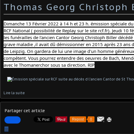
Thomas Georg Christoph B
Dimanche 13 Février 2022 à 14 h et 23 h. émission spéciale du 
RCF National ( possibilité de Replay sur le site rcf.fr). Jeudi 10 f
les funérailles de l'ancien Cantor Georg Christoph Biller décédé l
grave maladie ,il avait dû démissionner en 2015 après 23 ans d
de Leipzig. On gardera de lui une image d'un homme généreux, a
compétent. Vous pourrez entendre des oeuvres de Bach, Mende
avec le Thomanerchor sous sa direction. RIP
Lire la suite
Partager cet article
Repost
0
…