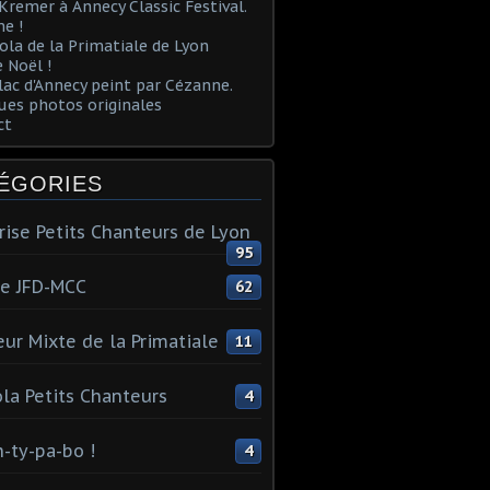
Kremer à Annecy Classic Festival.
e !
ola de la Primatiale de Lyon
 Noël !
lac d'Annecy peint par Cézanne.
es photos originales
ct
ÉGORIES
rise Petits Chanteurs de Lyon
95
te JFD-MCC
62
ur Mixte de la Primatiale
11
la Petits Chanteurs
4
n-ty-pa-bo !
4