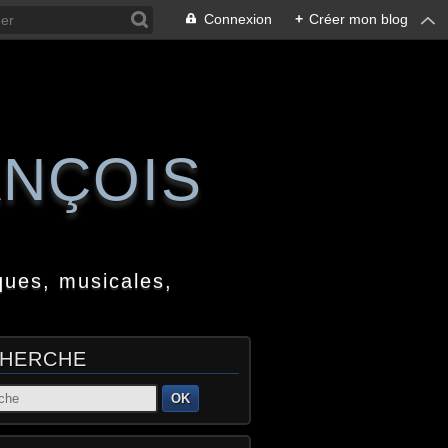
Connexion
+
Créer mon blog
ANÇOIS
ques, musicales,
HERCHE
OK