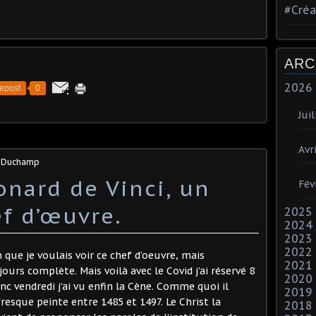
#Créa
ARC
2026
epost
0
Juil
Avri
s Duchamp
onard de Vinci, un
Fév
ef d’œuvre.
2025
2024
2023
2022
n que je voulais voir ce chef d’oeuvre, mais
2021
ours complète. Mais voilà avec le Covid j’ai réservé 8
2020
c vendredi j’ai vu enfin la Cène. Comme quoi il
2019
resque peinte entre 1485 et 1497. Le Christ la
2018