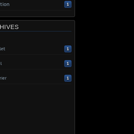
tion
1
HIVES
let
1
l
1
rier
1