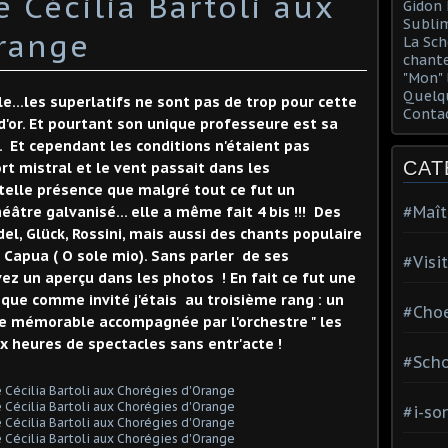
 Cécilia Bartoli aux
Gidon 
Sublim
range
La Sch
chante
"Mon" 
Quelqu
e...les superlatifs ne sont pas de trop pour cette
Conta
'or. Et pourtant son unique professeure est sa
 Et cependant les conditions n'étaient pas
CAT
rt mistral et le vent passait dans les
telle présence que malgré tout ce fut un
#Maît
âtre galvanisé... elle a même fait 4 bis !!! Des
l, Glück, Rossini, mais aussi des chants populaire
 Capua ( O sole mio). Sans parler de ses
#Visi
z un aperçu dans les photos ! En fait ce fut une
 que comme invité j'étais au troisième rang : un
#Choe
ée mémorable accompagnée par l'orchestre " les
 heures de spectacles sans entr'acte !
#Scho
#i-so