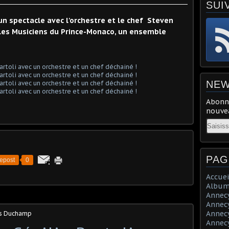
SUI
n spectacle avec l'orchestre et le chef Steven
e les Musiciens du Prince-Monaco, un ensemble
NEW
Abonne
nouvea
Email
PAG
epost
0
Accuei
Album
Annecy 
Annecy 
Annecy 
is Duchamp
Annecy 