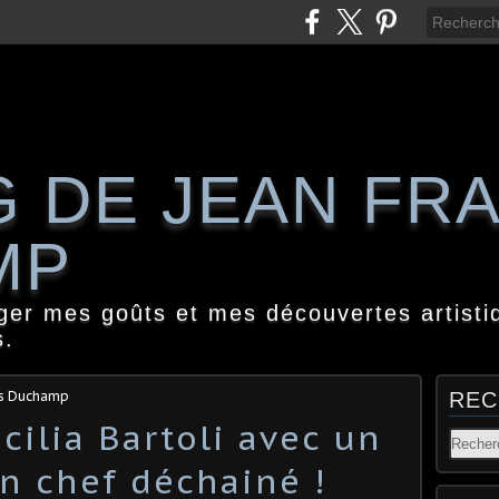
G DE JEAN FR
MP
ager mes goûts et mes découvertes artisti
s.
is Duchamp
REC
cilia Bartoli avec un
un chef déchainé !