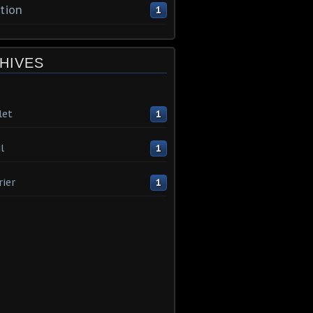
tion
1
HIVES
let
1
l
1
rier
1