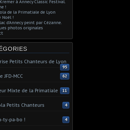
Kremer à Annecy Classic Festival.
e !
ola de la Primatiale de Lyon
 Noël !
lac d'Annecy peint par Cézanne.
es photos originales
ct
ÉGORIES
rise Petits Chanteurs de Lyon
95
te JFD-MCC
62
ur Mixte de la Primatiale
11
la Petits Chanteurs
4
n-ty-pa-bo !
4