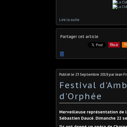
Lire la suite
Partager cet article
R
…
Publié le
23 Septembre 2019
par Jean F
Festival d'Amb
d'Orphée
Merveilleuse représentation de 
Sébastien Daucé. Dimanche 22 se
Ils ont donné un opéra de Charp