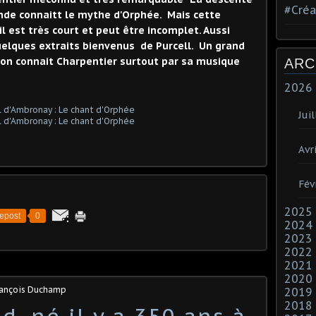
#Créa
nde connaitt le mythe d'Orphée. Mais cette
il est très court et peut être incomplet. Aussi
uelques extraits bienvenus de Purcell. Un grand
n connait Charpentier surtout par sa musique
ARC
2026
Juil
Avri
Fév
2025
epost
0
2024
2023
2022
2021
2020
rançois Duchamp
2019
2018
, né il y a 350 ans à