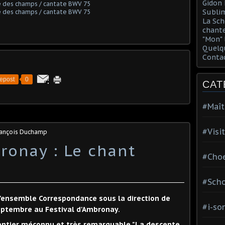
Gidon 
Sublim
La Sch
chante
"Mon" 
Quelqu
Conta
epost
0
CAT
#Maît
#Visi
rançois Duchamp
ronay : Le chant
#Choe
#Scho
l'ensemble Correspondance sous la direction de
#i-so
ptembre au Festival d'Ambronay.
entier méconnu et très remarquable "La descente