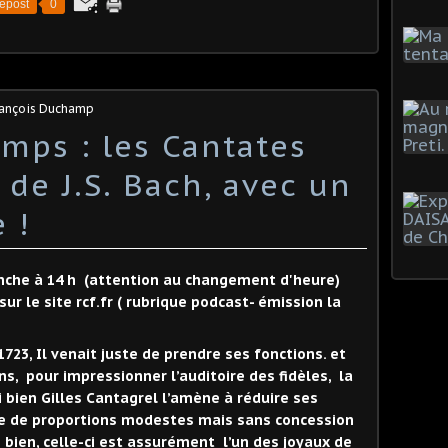
epost
0
rançois Duchamp
mps : les Cantates
de J.S. Bach, avec un
 !
anche à 14 h (attention au changement d'heure)
r le site rcf.fr ( rubrique podcast- émission la
1723, Il venait juste de prendre ses fonctions. et
ns, pour impressionner l’auditoire des fidèles, la
 bien Gilles Cantagrel l’amène à réduire ses
te de proportions modestes mais sans concession
 bien, celle-ci est assurément l’un des joyaux de