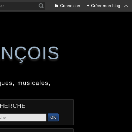
Connexion
+
Créer mon blog
ANÇOIS
ques, musicales,
HERCHE
OK