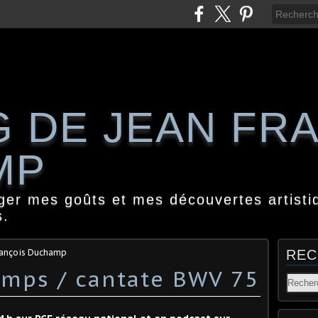
G DE JEAN FR
MP
ager mes goûts et mes découvertes artisti
s.
rançois Duchamp
REC
amps / cantate BWV 75