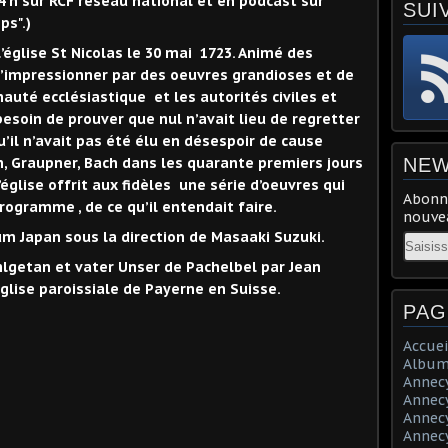
 h sur RCF réseau national et en podcast sur
SUI
ps".)
l’église St Nicolas le 30 mai 1723. Animé des
d’impressionner par des oeuvres grandioses et de
uté ecclésiastique et les autorités civiles et
 besoin de prouver que nul n’avait lieu de regretter
qu’il n’avait pas été élu en désespoir de cause
n, Graupner, Bach dans les quarante premiers jours
NEW
église offrit aux fidèles une série d’oeuvres qui
Abonne
rogramme , de ce qu’il entendait faire.
nouvea
um Japan sous la direction de Masaaki Suzuki.
Email
hlgetan et vater Unser de Pachelbel par Jean
glise paroissiale de Payerne en Suisse.
PAG
Accuei
Album
Annecy 
Annecy 
Annecy 
Annecy 