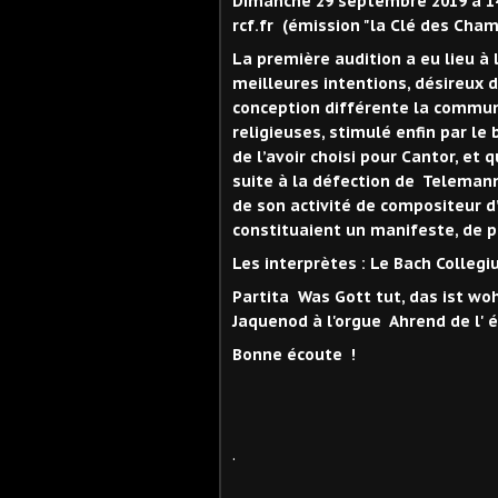
Dimanche 29 septembre 2019 à 14
rcf.fr (émission "la Clé des Cham
La première audition a eu lieu à 
meilleures intentions, désireux 
conception différente la communa
religieuses, stimulé enfin par le
de l’avoir choisi pour Cantor, et 
suite à la défection de Teleman
de son activité de compositeur d’
constituaient un manifeste, de p
Les interprètes : Le Bach Collegi
Partita Was Gott tut, das ist wo
Jaquenod à l'orgue Ahrend de l' é
Bonne écoute !
.