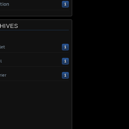
tion
1
HIVES
let
1
l
1
rier
1