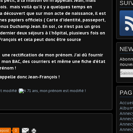
is petit, à la maison on m'appelait Jean, mais
SUI
ois. mais voilà qu'il y a quelques temps en
 a découvert que sur mon acte de naissance, il est
mes papiers officiels ( Carte d'identité, passeport,
enus Duchamp Jean. En soi , ce n'est pas un gros
dernier deux séjours à l'hôpital, plusieurs fois on
rançois et cela peut donc être source
NEW
une rectification de mon prénom. J'ai dû fournir
Abonne
mon BAC, des courriers et même une fiche d'état
nouvea
prénom !
Email
appelle donc Jean-François !
PAG
Accuei
Album
Annecy 
Annecy 
Annecy 
Annecy 
epost
0