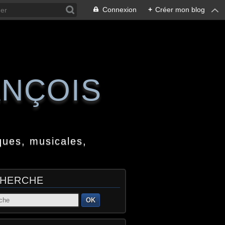
Connexion
+
Créer mon blog
ANÇOIS
ques, musicales,
HERCHE
OK