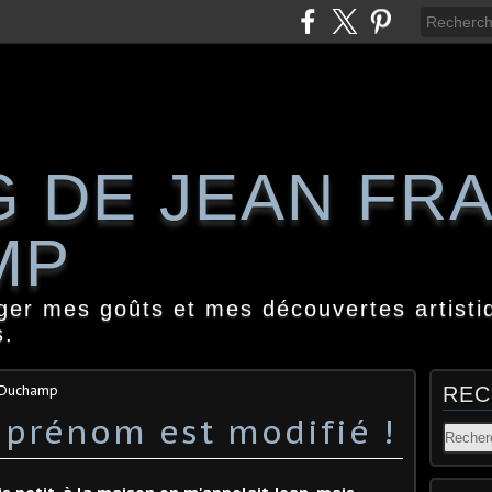
G DE JEAN FR
MP
ager mes goûts et mes découvertes artisti
s.
s Duchamp
REC
 prénom est modifié !