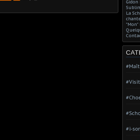
Gidon 
Sublim
La Sch
chante
"Mon" 
Quelqu
Conta
CAT
#Maît
#Visi
#Choe
#Scho
#i-so