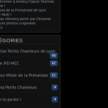
Kremer à Annecy Classic Festival.
e !
ola de la Primatiale de Lyon
 Noël !
lac d'Annecy peint par Cézanne.
es photos originales
ct
ÉGORIES
rise Petits Chanteurs de Lyon
95
te JFD-MCC
62
ur Mixte de la Primatiale
11
la Petits Chanteurs
4
n-ty-pa-bo !
4