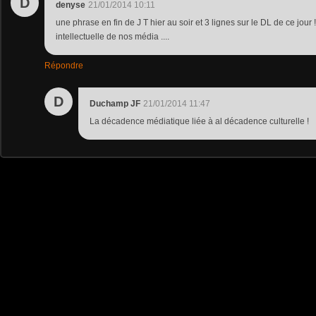
D
denyse
21/01/2014 10:11
une phrase en fin de J T hier au soir et 3 lignes sur le DL de ce jour !
intellectuelle de nos média ....
Répondre
D
Duchamp JF
21/01/2014 11:47
La décadence médiatique liée à al décadence culturelle !