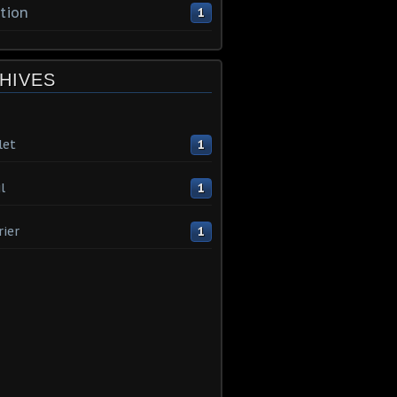
tion
1
HIVES
let
1
l
1
rier
1