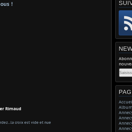
SUI
ous !
NEW
Abonne
nouvea
Email
PAG
Accuei
Album
ier Rimaud
Annecy 
Annecy 
Annecy 
Annecy 