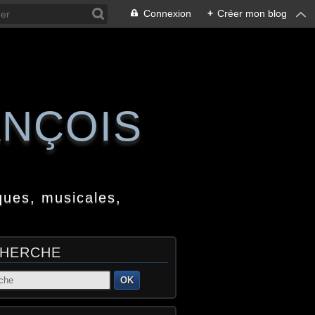
Connexion
+
Créer mon blog
ANÇOIS
ques, musicales,
HERCHE
OK