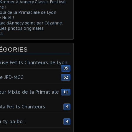
Kremer à Annecy Classic Festival.
e !
ola de la Primatiale de Lyon
 Noël !
lac d'Annecy peint par Cézanne.
es photos originales
ct
ÉGORIES
rise Petits Chanteurs de Lyon
95
te JFD-MCC
62
ur Mixte de la Primatiale
11
la Petits Chanteurs
4
n-ty-pa-bo !
4