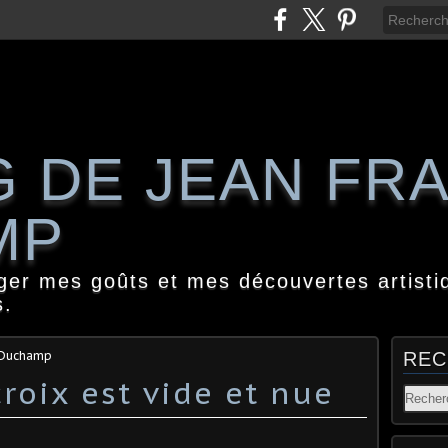
G DE JEAN FR
MP
ager mes goûts et mes découvertes artisti
s.
s Duchamp
REC
croix est vide et nue