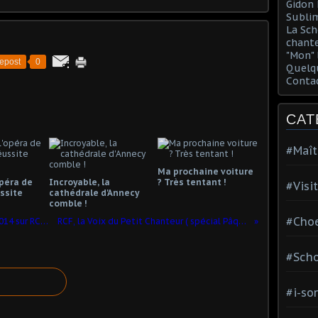
Gidon 
Sublim
La Sch
chante
"Mon" 
epost
0
Quelqu
Conta
CAT
#Maît
Ma prochaine voiture
opéra de
Incroyable, la
? Très tentant !
#Visi
ssite
cathédrale d'Annecy
comble !
#Choe
"L'échappée belle" mercredi 16 Avril 2014 sur RCF***
RCF, la Voix du Petit Chanteur ( spécial Pâques)
#Scho
#i-so