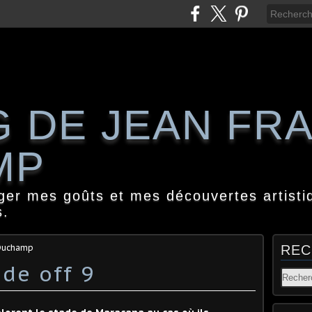
G DE JEAN FR
MP
ager mes goûts et mes découvertes artisti
s.
 Duchamp
REC
de off 9