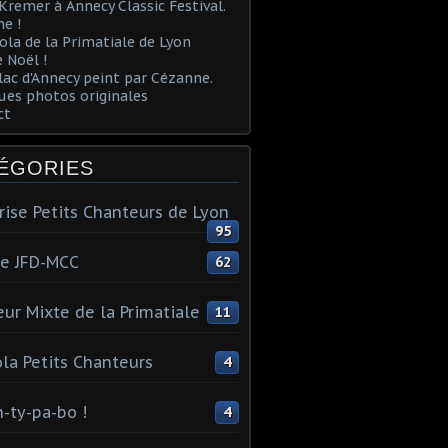
Kremer à Annecy Classic Festival.
e !
ola de la Primatiale de Lyon
 Noël !
lac d'Annecy peint par Cézanne.
es photos originales
ct
ÉGORIES
rise Petits Chanteurs de Lyon
95
te JFD-MCC
62
ur Mixte de la Primatiale
11
la Petits Chanteurs
4
n-ty-pa-bo !
4