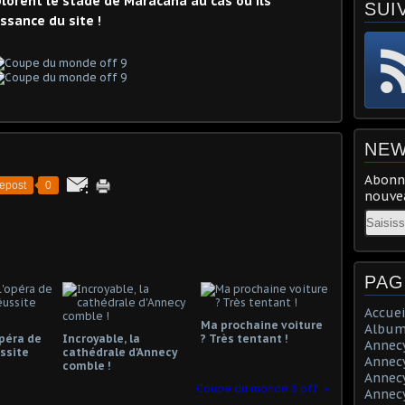
lorent le stade de Maracana au cas où ils
SUI
ssance du site !
NEW
Abonne
epost
0
nouvea
Email
PAG
Accuei
Ma prochaine voiture
Album
opéra de
Incroyable, la
? Très tentant !
Annecy 
ssite
cathédrale d'Annecy
Annecy 
comble !
Annecy 
Coupe du monde 8 off
Annecy 