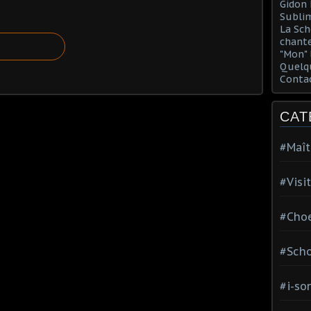
Gidon 
Sublim
La Sch
chante
"Mon" 
Quelqu
Conta
CAT
#Maît
#Visi
#Choe
#Scho
#i-so