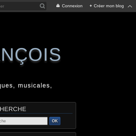
Connexion
+
Créer mon blog
ANÇOIS
ques, musicales,
HERCHE
OK