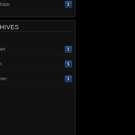
tion
1
HIVES
let
1
l
1
rier
1