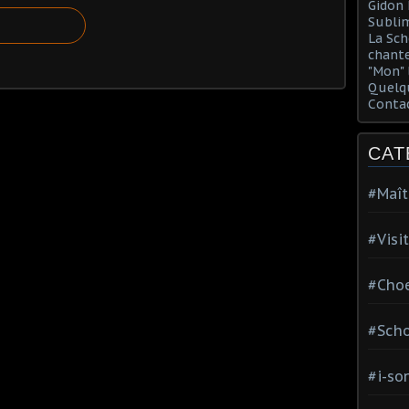
Gidon 
Sublim
La Sch
chante
"Mon" 
Quelqu
Conta
CAT
#Maît
#Visi
#Choe
#Scho
#i-so