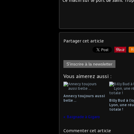
Ce matin sur le port de Saint Trop
Partager cet article
R
S'inscrire à la newsletter
Vous aimerez aussi :
Annecy toujours aussi
belle ...
Billy Bud à l'
Lyon, une réu
totale !
Baignade à Gigaro
Commenter cet article