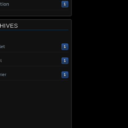
tion
1
HIVES
let
1
l
1
rier
1