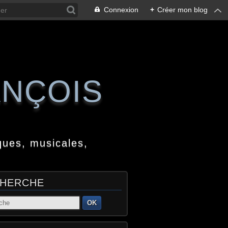
Connexion
+
Créer mon blog
ANÇOIS
ques, musicales,
HERCHE
OK