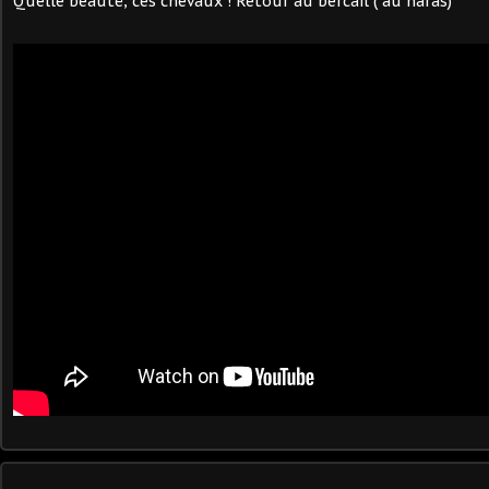
Quelle beauté, ces chevaux ! Retour au bercail ( au haras)