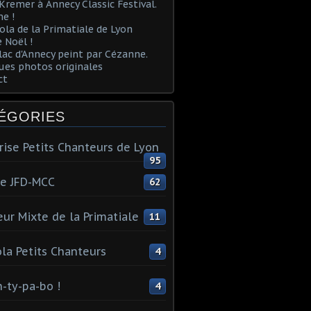
Kremer à Annecy Classic Festival.
e !
ola de la Primatiale de Lyon
 Noël !
lac d'Annecy peint par Cézanne.
es photos originales
ct
ÉGORIES
rise Petits Chanteurs de Lyon
95
te JFD-MCC
62
ur Mixte de la Primatiale
11
la Petits Chanteurs
4
n-ty-pa-bo !
4