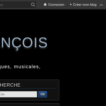
Connexion
+
Créer mon blog
ANÇOIS
ques, musicales,
HERCHE
OK