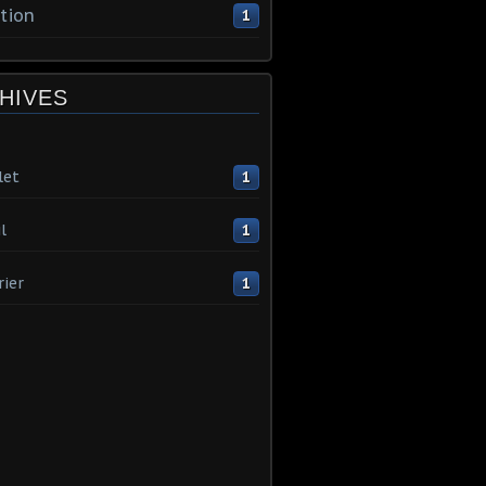
tion
1
HIVES
let
1
l
1
rier
1