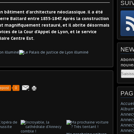
SUI
un bâtiment d'architecture néoclassique. il a été
ierre Baltard entre 1835-1847. Après la construction
fut magnifiquement restauré, et il abrite désormais
vices de la Cour d'Appel de Lyon, et le service
iaire Centre Est.
NEW
Abonne
nouvea
Email
epost
0
PAG
Accuei
Album
Annecy 
Annecy 
Annecy 
Annecy 