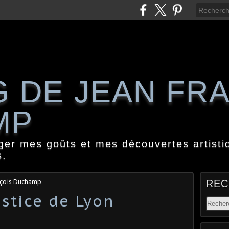
G DE JEAN FR
MP
ager mes goûts et mes découvertes artisti
s.
nçois Duchamp
REC
ustice de Lyon