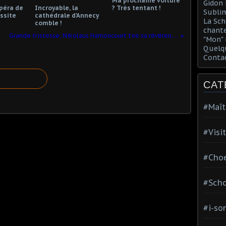
Ma prochaine voiture
Gidon 
opéra de
Incroyable, la
? Très tentant !
Sublim
ssite
cathédrale d'Annecy
La Sch
comble !
chante
Grande tristesse, Nikolaus Harnoncourt tire sa révérence
"Mon" 
Quelqu
Conta
CAT
#Maît
#Visi
#Choe
#Scho
#i-so