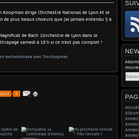
SUI
Koopman dirige l'Orchestre National de Lyon et le
 de plus beaux choeurs que j'ai jamais entendu !) à
 Magnificat de Bach. L'orchestre de Lyon dans le
ttrapage samedi à 18 h si ce n'est pas complet !
NEW
Abonne
nouvea
Email
epost
0
PAG
Accuei
Album
Annecy 
Annecy 
Annecy 
Annecy 