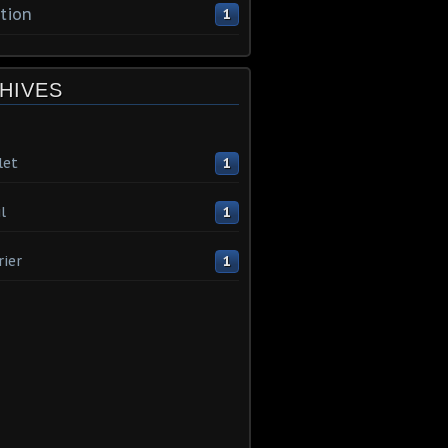
tion
1
HIVES
let
1
l
1
rier
1