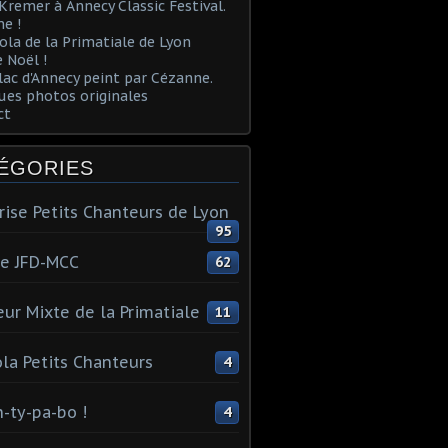
Kremer à Annecy Classic Festival.
e !
ola de la Primatiale de Lyon
 Noël !
lac d'Annecy peint par Cézanne.
es photos originales
ct
ÉGORIES
rise Petits Chanteurs de Lyon
95
te JFD-MCC
62
ur Mixte de la Primatiale
11
la Petits Chanteurs
4
n-ty-pa-bo !
4