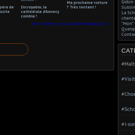
Gidon 
Ma prochaine voiture
Sublim
opéra de
Incroyable, la
? Très tentant !
ssite
cathédrale d'Annecy
La Sch
comble !
chante
"Mon" 
Enno Voorhorst, un guitariste d'exception
Quelqu
Conta
CAT
#Maît
#Visi
#Choe
#Scho
#i-so