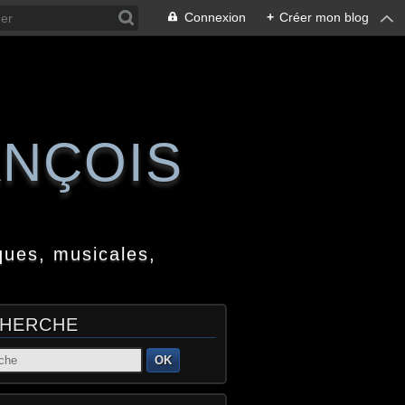
Connexion
+
Créer mon blog
ANÇOIS
ques, musicales,
HERCHE
OK