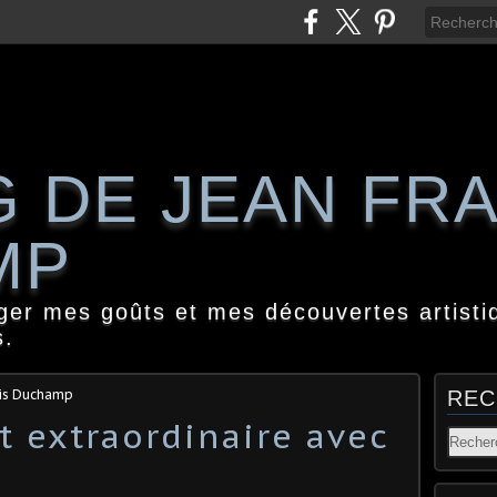
G DE JEAN FR
MP
ager mes goûts et mes découvertes artisti
s.
ois Duchamp
REC
t extraordinaire avec