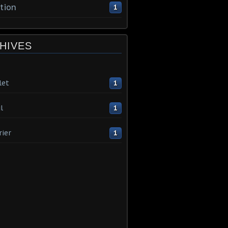
tion
1
HIVES
let
1
l
1
rier
1