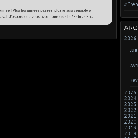
#Créa
année ! Plus les années passes, plus je suis sensible à
ival. J'espère que vous avez apprécié.<br /> <br /> Eric.
ARC
2026
Juil
Avri
Fév
2025
2024
2023
2022
2021
2020
2019
2018