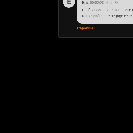
E
Eric
08/03/2016 15:23
Ce fût encore magnifique cette 
l'atmosphère que dégage ce fest
Répondre