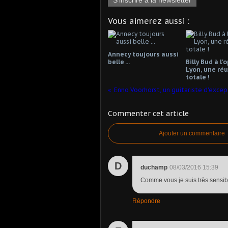
S'inscrire à la newsletter
Vous aimerez aussi :
Annecy toujours aussi
belle ...
Billy Bud à l'
Lyon, une réu
totale !
Enno Voorhorst, un guitariste d'excep
Commenter cet article
Ajouter un commentaire
D
duchamp
08/03/2016 15:39
Comme vous je suis très sensib
Répondre