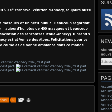
SUI
016, XX° carnarval vénitien d'Annecy, toujours aussi
de masques et un petit public...Beaucoup regardait
... aujourd'hui plus de 400 masques et beaucoup
ssociation des rencontres Italie-Annecy). Il prend s
ecy est al Venise des Alpes. Félicitations pour ce
NEW
 de calme et de bonne ambiance dans ce monde
Abonne
nouvea
Email
PAG
Accuei
Album
Annecy 
Annecy 
epost
0
Annecy 
Annecy 