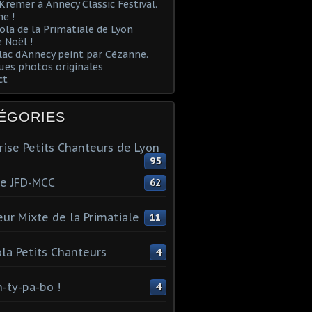
Kremer à Annecy Classic Festival.
e !
ola de la Primatiale de Lyon
 Noël !
lac d'Annecy peint par Cézanne.
es photos originales
ct
ÉGORIES
rise Petits Chanteurs de Lyon
95
te JFD-MCC
62
ur Mixte de la Primatiale
11
la Petits Chanteurs
4
n-ty-pa-bo !
4