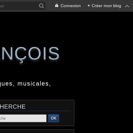
Connexion
+
Créer mon blog
ANÇOIS
ques, musicales,
HERCHE
OK