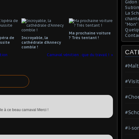
Gidon 
Sublim
La Sch
chante
"Mon" 
Quelqu
Ma prochaine voiture
Conta
opéra de
Incroyable, la
? Très tentant !
ssite
cathédrale d'Annecy
comble !
CAT
tion
Carnaval vénitien : que du travail !
#Maît
#Visi
#Choe
le à ce beau carnaval Merci !
#Scho
#i-so