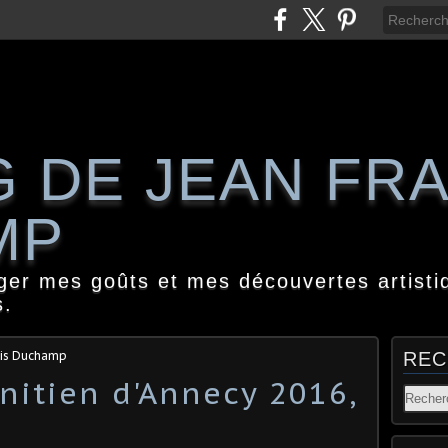
G DE JEAN FR
MP
ager mes goûts et mes découvertes artisti
s.
ois Duchamp
REC
nitien d'Annecy 2016,