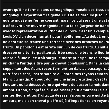
Avant qu'il ne ferme, dans ce magnifique musée des tissus d
magnifique exposition :" le génie 2.0. Elle se déroule jusqu'
que le musée ne ferme courant mars : ce qui serait une cata
à découvrir une œuvre magnifique : la laize (largeur de band
avec la représentation du char de l'aurore. C'est un exemple
Louis XV d'un décor narratif pour habillement. Au début, un
de dentelle se trouve une terrasse avec des branches fleurie
fruits. Un papillon s'est arrêté sur l'un de ces fruits. Au mil
dressée une tente-pavillon abritée sous une branche fleurie
lointain à une nuée d'où surgit le motif principal de la comp
un char à l'antique tiré par le cheval bondissant. Dans la cai
supportant des fleurs roses forment un dais au passagers
Derrière le char, l'astre solaire qui darde des rayons teintés
blanc du matin. On peut donner une interprétation : c'est la
l'instant où la déesse Aurore qui vient de passer la nuit dan
amant Tithon, s'apprête à le délaisser pour embraser le ciel
sur les fleurs et les fruits. La déesse n'a pas encore quitté l
amours, mais son cheval piaffe déjà d'impatience en voyant s