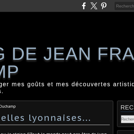
G DE JEAN FR
MP
ager mes goûts et mes découvertes artisti
s.
s Duchamp
REC
elles lyonnaises...