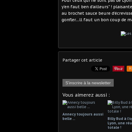
Pour ceux qui ne sont pas de Lyon
y'en faut ben d'ailleurs" ! plaisan
au brochet sauce beure d'écrevisse
gonfler....ll faut un bon coup de m
Partager cet article
R
S'inscrire à la newsletter
Vous aimerez aussi :
Annecy toujours aussi
belle ...
Billy Bud à l'
Lyon, une réu
totale !