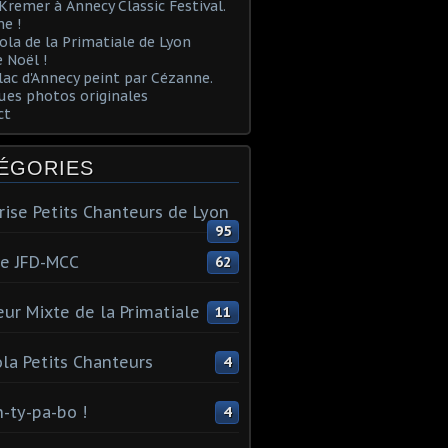
Kremer à Annecy Classic Festival.
e !
ola de la Primatiale de Lyon
 Noël !
lac d'Annecy peint par Cézanne.
es photos originales
ct
ÉGORIES
rise Petits Chanteurs de Lyon
95
te JFD-MCC
62
ur Mixte de la Primatiale
11
la Petits Chanteurs
4
n-ty-pa-bo !
4