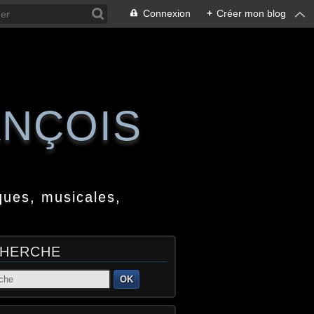
Connexion
+
Créer mon blog
ANÇOIS
ques, musicales,
HERCHE
OK