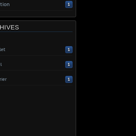
tion
1
HIVES
let
1
l
1
rier
1