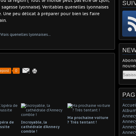
 ou la région ("Tout le monde peut pas être de Lyon,
SUI
te sagesse lyonnaise). Veritables quenelles lyonnaises
. Une peu délicat à préparer pour bien les faire
ain.
NEW
Abonne
nouvea
epost
0
Email
PAG
Accuei
Album
Annecy 
Ma prochaine voiture
Annecy 
opéra de
Incroyable, la
? Très tentant !
Annecy 
ssite
cathédrale d'Annecy
comble !
Annecy 