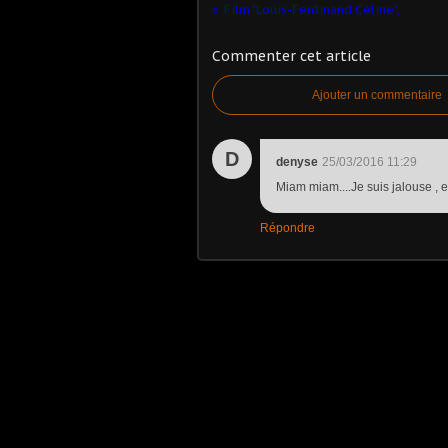
Film "Louis-Ferdinand Céline",
Commenter cet article
Ajouter un commentaire
D
denyse
25/03/2016 11:29
Miam miam....Je suis jalouse , e
Répondre