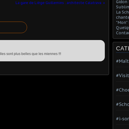
Gidon 
La gare de Liège Guillemins : architecte Calatrava
Sublim
La Sch
chante
"Mon" 
Quelqu
Conta
CAT
lles sont plus belles que les miennes !!!
#Maît
#Visi
#Choe
#Scho
#i-so