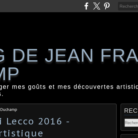
G DE JEAN FR
MP
ager mes goûts et mes découvertes artisti
s.
s Duchamp
REC
li Lecco 2016 -
tistique