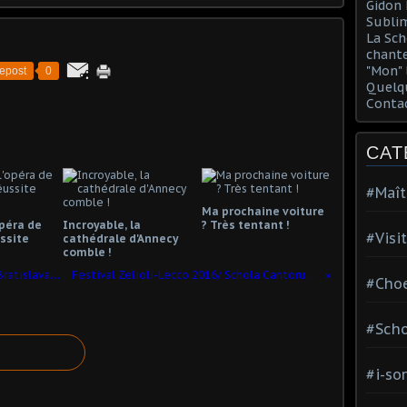
Gidon 
Sublim
La Sch
chante
"Mon" 
epost
0
Quelqu
Conta
CAT
#Maît
Ma prochaine voiture
opéra de
Incroyable, la
? Très tentant !
#Visi
ssite
cathédrale d'Annecy
comble !
Concert extraodinaire de gala par le Bratislava Boys choir
Festival Zelioli-Lecco 2016/ Schola Cantorum de Aalst
#Choe
#Scho
#i-so