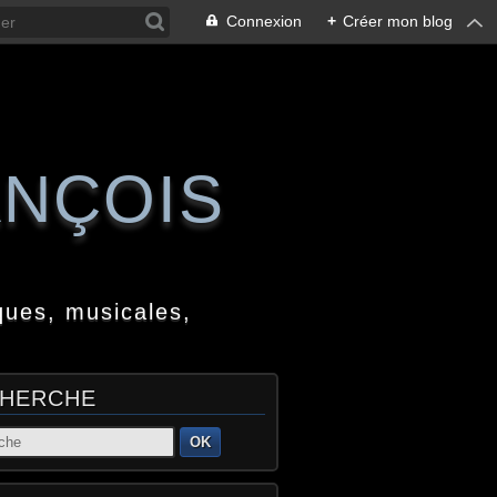
Connexion
+
Créer mon blog
ANÇOIS
ques, musicales,
HERCHE
OK