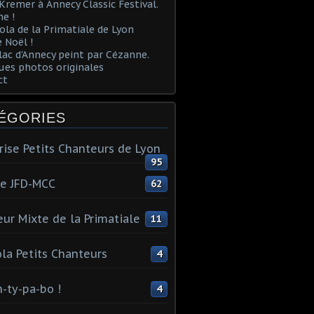
Kremer à Annecy Classic Festival.
e !
ola de la Primatiale de Lyon
 Noël !
lac d'Annecy peint par Cézanne.
es photos originales
ct
ÉGORIES
rise Petits Chanteurs de Lyon
95
te JFD-MCC
62
ur Mixte de la Primatiale
11
la Petits Chanteurs
4
n-ty-pa-bo !
4