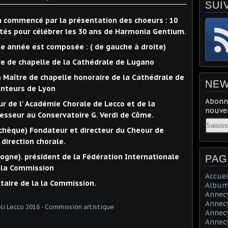
SUI
6 a commencé par la présentation des choeurs : 10
vités pour célébrer les 30 ans de Harmonia Gentium.
e année est composée : ( de gauche à droite)
re de chapelle de la Cathédrale de Lugano
 Maître de chapelle honoraire de la Cathédrale de
NEW
anteurs de Lyon
Abonne
eur de l' Académie Chorale de Lecco et de la
nouvea
fesseur au Conservatoire G. Verdi de Côme.
Email
tchèque) Fondateur et directeur du Cheour de
direction chorale.
ogne). président de la Fédération Internationale
PAG
e la Commission
Accuei
rétaire de la la Commission.
Album
Annecy 
Annecy 
Annecy 
Annecy 