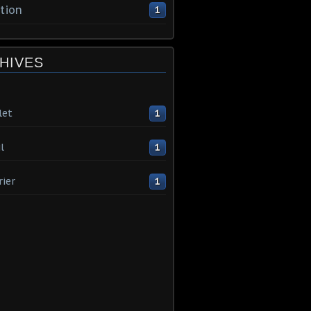
tion
1
HIVES
let
1
l
1
rier
1