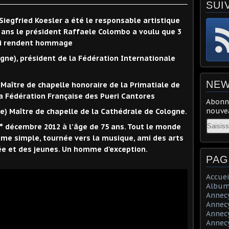
SUI
egfried Koesler a été le responsable artistique
 30 ans le président Raffaele Colombo a voulu que 3
lui rendent hommage
ne), président de la Fédération Internationale
NEW
Maître de chapelle honoraire de la Primatiale de
a Fédération Française des Pueri Cantores
Abonne
nouvea
 Maître de chapelle de la Cathédrale de Cologne.
Email
1° décembre 2012 à l'âge de 75 ans. Tout le monde
mme simple, tournée vers la musique, ami des arts
ée et des jeunes. Un homme d'exception.
PAG
Accuei
Album
Annecy 
Annecy 
Annecy 
Annecy 