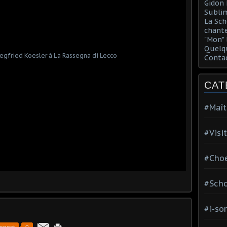
Gidon 
Sublim
La Sch
chante
"Mon" 
Quelqu
Conta
CAT
#Maît
#Visi
#Choe
#Scho
#i-so