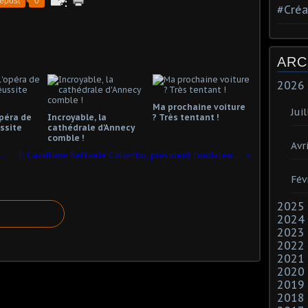
epost
0
#Créa
ARC
2026
Ma prochaine voiture
Juil
opéra de
Incroyable, la
? Très tentant !
ssite
cathédrale d'Annecy
comble !
Avri
stival de choeurs de jeunes G. ZIELOLI
Il Cavalliere Raffaele Colombo, président fondateur du Festival Zelioli
Fév
2025
2024
2023
2022
2021
2020
2019
2018