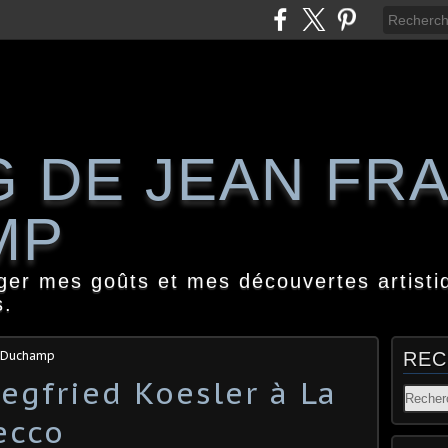
G DE JEAN FR
MP
ager mes goûts et mes découvertes artisti
s.
s Duchamp
REC
gfried Koesler à La
ecco