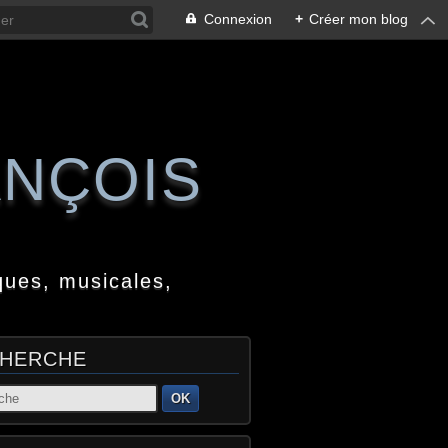
Connexion
+
Créer mon blog
ANÇOIS
ques, musicales,
HERCHE
OK