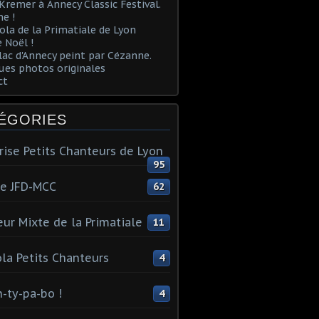
Kremer à Annecy Classic Festival.
e !
ola de la Primatiale de Lyon
 Noël !
lac d'Annecy peint par Cézanne.
es photos originales
ct
ÉGORIES
rise Petits Chanteurs de Lyon
95
te JFD-MCC
62
ur Mixte de la Primatiale
11
la Petits Chanteurs
4
n-ty-pa-bo !
4