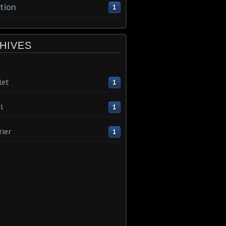
tion
1
HIVES
let
1
l
1
rier
1