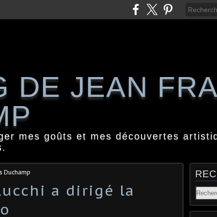
G DE JEAN FR
MP
ager mes goûts et mes découvertes artisti
s.
is Duchamp
REC
ucchi a dirigé la
co