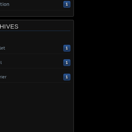
tion
1
HIVES
let
1
l
1
rier
1