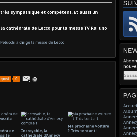
SUI
 très sympathique et compétent. Et aussi un
s la cathédrale de Lecco pour la messe TV Rai uno
NEW
Abonne
nouvea
Email
epost
0
PAG
Accuei
Album
Annecy 
Annecy 
Ma prochaine voiture
Annecy 
opéra de
Incroyable, la
? Très tentant !
Annecy 
ssite
cathédrale d'Annecy