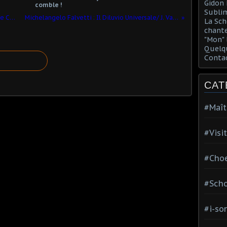
Gidon 
comble !
Sublim
Choeur de garçons de la Cathédrale de Cologne.
Michelangelo Falvetti : Il Diluvio Universale/ J. Vavasseur
La Sch
chante
"Mon" 
Quelqu
Conta
CAT
#Maît
#Visi
#Choe
#Scho
#i-so