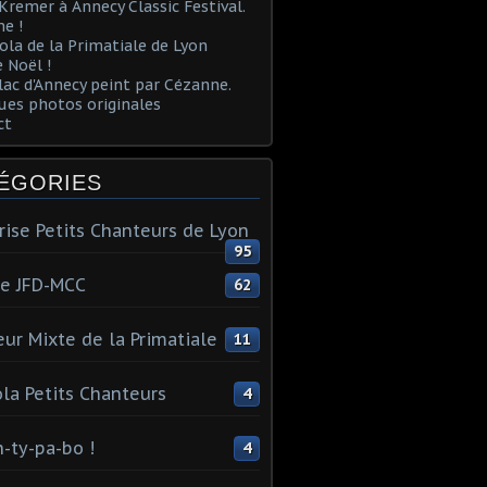
Kremer à Annecy Classic Festival.
e !
ola de la Primatiale de Lyon
 Noël !
lac d'Annecy peint par Cézanne.
es photos originales
ct
ÉGORIES
rise Petits Chanteurs de Lyon
95
te JFD-MCC
62
ur Mixte de la Primatiale
11
la Petits Chanteurs
4
n-ty-pa-bo !
4