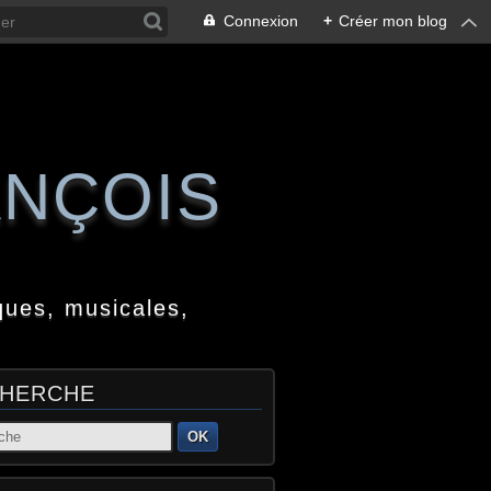
Connexion
+
Créer mon blog
ANÇOIS
ques, musicales,
HERCHE
OK