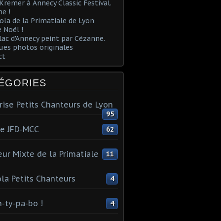
Kremer à Annecy Classic Festival.
e !
ola de la Primatiale de Lyon
 Noël !
lac d'Annecy peint par Cézanne.
es photos originales
ct
ÉGORIES
rise Petits Chanteurs de Lyon
95
te JFD-MCC
62
ur Mixte de la Primatiale
11
la Petits Chanteurs
4
n-ty-pa-bo !
4