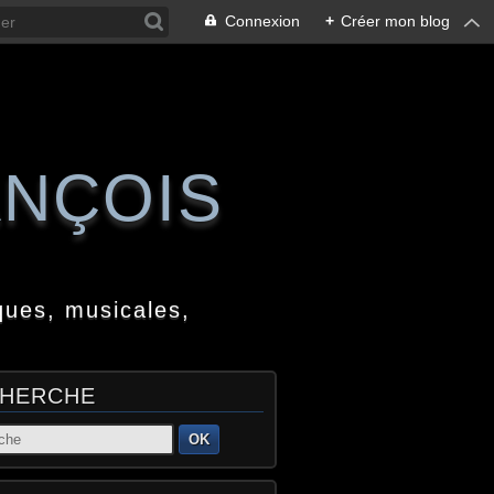
Connexion
+
Créer mon blog
ANÇOIS
ques, musicales,
HERCHE
OK