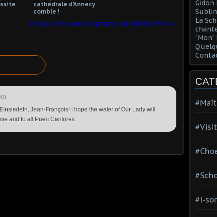
Gidon 
ssite
cathédrale d'Annecy
Sublim
comble !
La Sch
D'excellents jeunes organistes du CNSM de Paris
chante
"Mon" 
Quelqu
Conta
CAT
:40
#Maît
 Einsiedeln, Jean-François! I hope the water of Our Lady will
o me and to all Pueri Cantores.
#Visi
#Choe
#Scho
#i-so