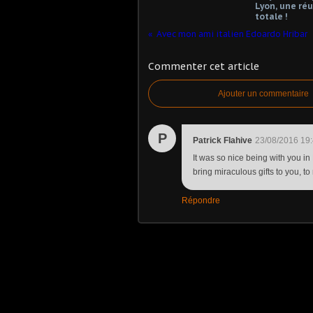
Lyon, une réu
totale !
Avec mon ami italien Edoardo Hribar
Commenter cet article
Ajouter un commentaire
P
Patrick Flahive
23/08/2016 19
It was so nice being with you in
bring miraculous gifts to you, t
Répondre