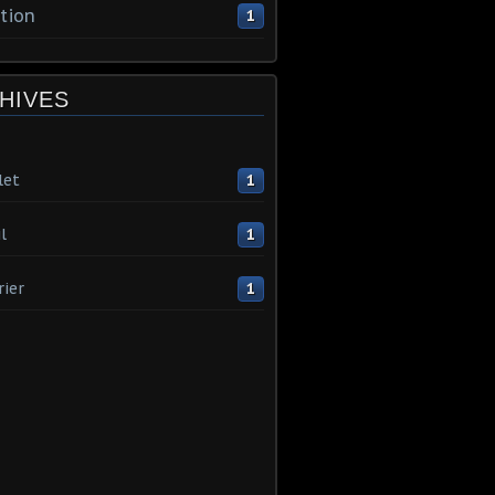
tion
1
HIVES
let
1
l
1
rier
1