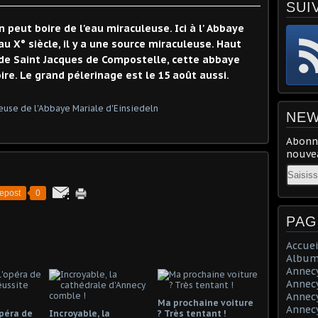
SUI
on peut boire de l'eau miraculeuse. Ici à l' Abbaye
u X° siècle, il y a une source miraculeuse. Haut
 de Saint Jacques de Compostelle, cette abbaye
ire. Le grand pélerinage est le 15 août aussi.
NEW
Abonne
nouvea
Email
epost
0
PAG
Accuei
Album
Annecy 
Annecy 
Annecy 
Ma prochaine voiture
Annecy 
opéra de
Incroyable, la
? Très tentant !