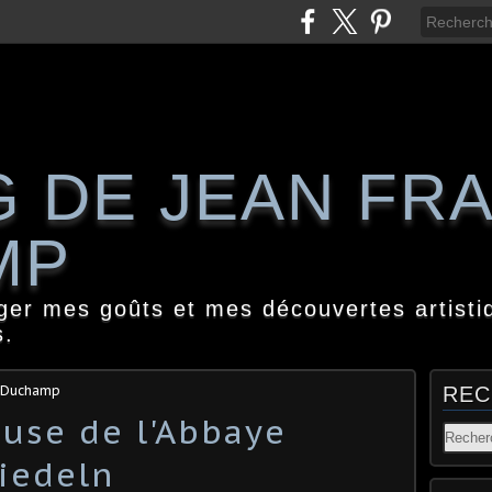
G DE JEAN FR
MP
ager mes goûts et mes découvertes artisti
s.
s Duchamp
REC
euse de l'Abbaye
siedeln