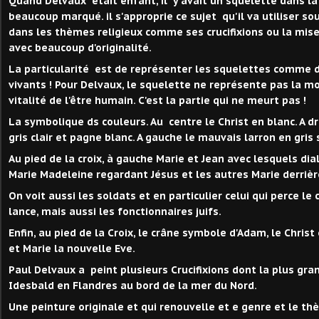
Quand Delvaux était enfant, il y avait un squelette dans la s
beaucoup marqué. il s'approprie ce sujet qu'il va utiliser so
dans les thèmes religieux comme ses crucifixions ou la mis
avec beaucoup d'originalité.
La particularité est de représenter les squelettes comme
vivants ! Pour Delvaux, le squelette ne représente pas la mo
vitalité de l'être humain. C'est la partie qui ne meurt pas !
La symbolique ds couleurs. Au centre le Christ en blanc. A d
gris clair et pagne blanc. A gauche le mauvais larron en gris
Au pied de la croix, à gauche Marie et Jean avec lesquels dia
Marie Madeleine regardant Jésus et les autres Marie derrièr
On voit aussi les soldats et en particulier celui qui perce le
lance, mais aussi les fonctionnaires juifs.
Enfin, au pied de la Croix, le crâne symbole d'Adam, le Chris
et Marie la nouvelle Eve.
Paul Delvaux a peint plusieurs Crucifixions dont la plus gr
Idesbald en Flandres au bord de la mer du Nord.
Une peinture originale et qui renouvelle et e genre et le th