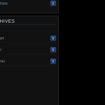
tion
1
HIVES
let
1
l
1
rier
1