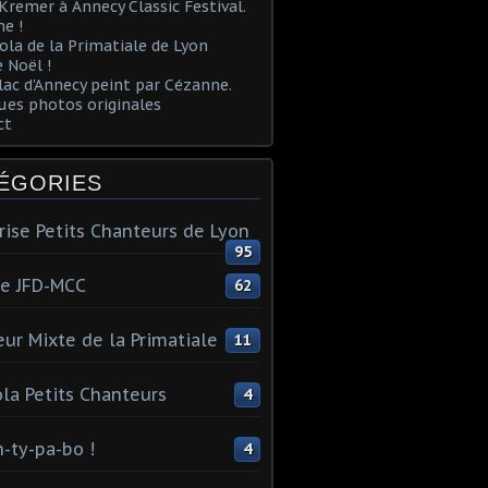
Kremer à Annecy Classic Festival.
e !
ola de la Primatiale de Lyon
 Noël !
lac d'Annecy peint par Cézanne.
es photos originales
ct
ÉGORIES
rise Petits Chanteurs de Lyon
95
te JFD-MCC
62
ur Mixte de la Primatiale
11
la Petits Chanteurs
4
n-ty-pa-bo !
4