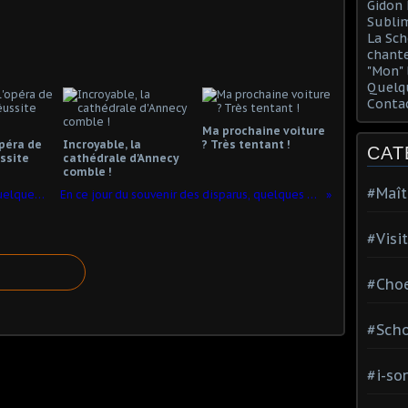
Gidon 
Sublim
La Sch
chante
"Mon" 
Quelqu
Conta
Ma prochaine voiture
opéra de
Incroyable, la
? Très tentant !
CAT
ssite
cathédrale d'Annecy
comble !
#Maît
En ce jour du souvenir des disparus, quelques tombes pour rappeler leur souvenir...Monteverdi
En ce jour du souvenir des disparus, quelques tombes pour rappeler leur souvenir... Martin Luther
#Visi
#Choe
#Scho
#i-so