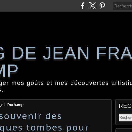
G DE JEAN FR
MP
ager mes goûts et mes découvertes artisti
s.
nçois Duchamp
REC
 souvenir des
lques tombes pour