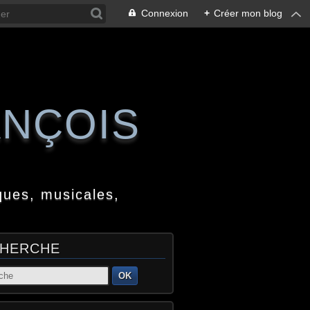
Connexion
+
Créer mon blog
ANÇOIS
ques, musicales,
HERCHE
OK