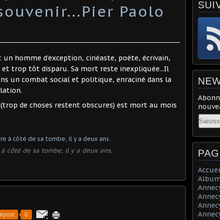
SUI
souvenir...Pier Paolo
st un homme d'exception, cinéaste, poète, écrivain,
 et trop tôt disparu. Sa mort reste inexpliquée...Il
ans un combat social et politique, enraciné dans la
NEW
lation.
Abonne
(trop de choses restent obscures) est mort au mois
nouvea
Email
 à côté de sa tombe, il y a deux ans.
PAG
Accuei
Album
Annecy 
Annecy 
Annecy 
Annecy 
epost
0