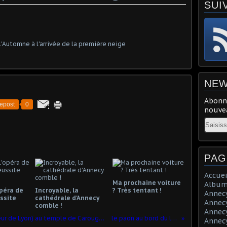
SUI
NEW
Abonne
epost
0
nouvea
Email
PAG
Accuei
Ma prochaine voiture
Album
opéra de
Incroyable, la
? Très tentant !
Annecy 
ssite
cathédrale d'Annecy
Annecy 
comble !
Annecy 
Augustin Laudet (Ancien Petit Chanteur de Lyon) au temple de Carouge-Genève pour le culte musical
le paon au bord du lac d'Annecy.
Annecy 