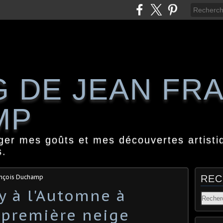
G DE JEAN FR
MP
ager mes goûts et mes découvertes artisti
s.
ançois Duchamp
REC
y à l'Automne à
a première neige