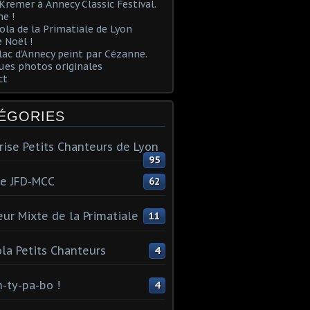
Kremer à Annecy Classic Festival.
e !
ola de la Primatiale de Lyon
 Noël !
lac d'Annecy peint par Cézanne.
es photos originales
ct
ÉGORIES
rise Petits Chanteurs de Lyon
95
te JFD-MCC
62
ur Mixte de la Primatiale
11
la Petits Chanteurs
4
n-ty-pa-bo !
4