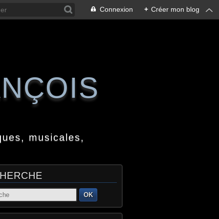
Connexion
+
Créer mon blog
ANÇOIS
ques, musicales,
HERCHE
OK