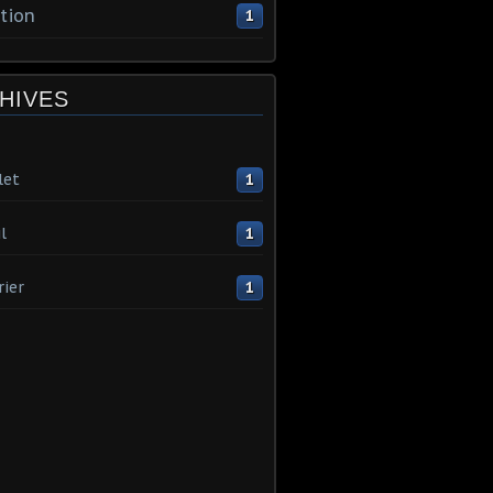
tion
1
HIVES
let
1
l
1
rier
1