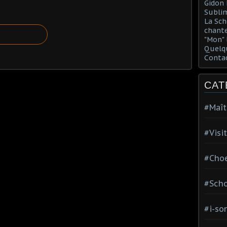
Gidon 
Sublim
La Sch
chante
"Mon" 
Quelqu
Conta
CAT
#Maît
#Visi
#Choe
#Scho
#i-so