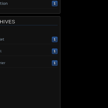
tion
1
HIVES
let
1
l
1
rier
1