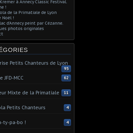
Kremer à Annecy Classic Festival.
e !
ola de la Primatiale de Lyon
 Noël !
lac d'Annecy peint par Cézanne.
es photos originales
ct
ÉGORIES
rise Petits Chanteurs de Lyon
95
te JFD-MCC
62
ur Mixte de la Primatiale
11
la Petits Chanteurs
4
n-ty-pa-bo !
4