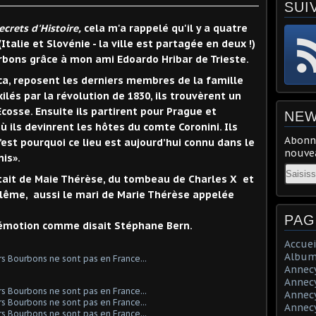
SUI
ecrets d'Histoire,
cela m'a rappelé qu'il y a quatre
(Italie et Slovénie - la ville est partagée en deux !)
urbons grâce à mon ami Edoardo Hribar de Trieste.
ca, reposent les derniers membres de la famille
ilés par la révolution de 1830, ils trouvèrent un
cosse. Ensuite ils partirent pour Prague et
NEW
ù ils devinrent les hôtes du comte Coronini. Ils
Abonne
’est pourquoi ce lieu est aujourd’hui connu dans le
nouvea
is».
Email
tait de Maie Thérèse, du tombeau de Charles X et
oulême, aussi le mari de Marie Thérèse appelée
PAG
d'émotion comme disait Stéphane Bern.
Accuei
Album
Annecy 
Annecy 
Annecy 
Annecy 