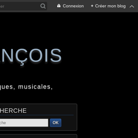
Connexion
+
Créer mon blog
ANÇOIS
ques, musicales,
HERCHE
OK