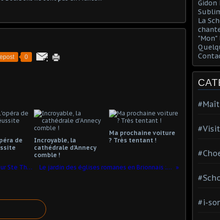
Gidon 
Sublim
La Sch
chante
"Mon" 
Quelqu
Conta
epost
0
CAT
#Maît
#Visi
Ma prochaine voiture
opéra de
Incroyable, la
? Très tentant !
ssite
cathédrale d'Annecy
#Choe
comble !
Dans le sillage de Secrets d'histoire sur Ste Thérèse de Lisieux
Le jardin des églises romanes en Brionnais : des merveilles.
#Scho
#i-so