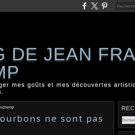
G DE JEAN FR
MP
ager mes goûts et mes découvertes artisti
s.
 Duchamp
REC
Bourbons ne sont pas