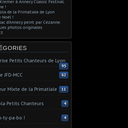
Kremer à Annecy Classic Festival.
e !
ola de la Primatiale de Lyon
 Noël !
lac d'Annecy peint par Cézanne.
es photos originales
ct
ÉGORIES
rise Petits Chanteurs de Lyon
95
te JFD-MCC
62
ur Mixte de la Primatiale
11
la Petits Chanteurs
4
n-ty-pa-bo !
4