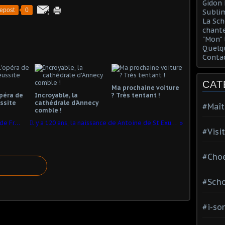
Gidon 
epost
0
Sublim
La Sch
chante
"Mon" 
Quelqu
Conta
CAT
Ma prochaine voiture
opéra de
Incroyable, la
? Très tentant !
ssite
cathédrale d'Annecy
#Maît
comble !
La gare de Tours, une des plus belles de France.
Il y a 120 ans, la naissance de Antoine de St Exupéry
#Visi
#Choe
#Scho
#i-so