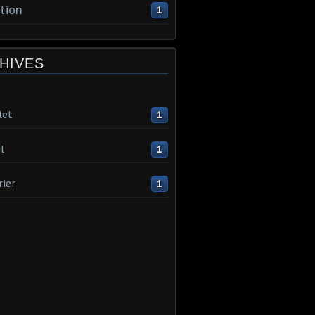
tion
1
HIVES
let
1
l
1
rier
1