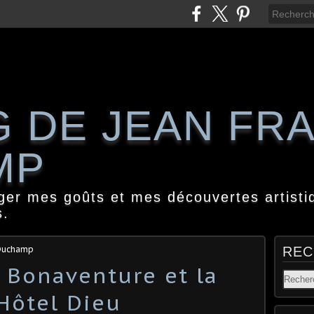
G DE JEAN FR
MP
ager mes goûts et mes découvertes artisti
s.
 Duchamp
REC
t Bonaventure et la
'Hôtel Dieu