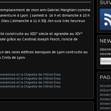
SUI
le remplacement de mon ami Gabriel Marghieri comme
onaventure à Lyon ( samedi à 16 h et dimanche à 10 h
l Dieu ( dimanche à 11 h 30). J'en suis très heureux
té construite au XIII° siècle et agrandie au XIV°
isée grâce au Cardinal Joseph Fesch, l'oncle de
NEW
Abonne
'un des rares édifices baroques de Lyon contruite au
nouvea
 Civils de Lyon.
Email
PAG
Accuei
Album
Annecy 
Annecy 
Annecy 
Annecy 