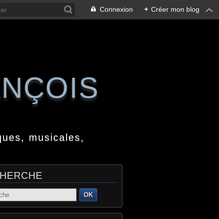
Connexion
+
Créer mon blog
ANÇOIS
ques, musicales,
HERCHE
OK