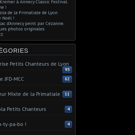
Kremer à Annecy Classic Festival.
e !
ola de la Primatiale de Lyon
 Noël !
lac d'Annecy peint par Cézanne.
es photos originales
ct
ÉGORIES
rise Petits Chanteurs de Lyon
95
te JFD-MCC
62
ur Mixte de la Primatiale
11
la Petits Chanteurs
4
n-ty-pa-bo !
4