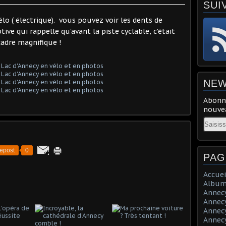
SUI
élo ( électrique). vous pouvez voir les dents de
ve qui rappelle qu'avant la piste cyclable, c'était
cadre magnifique !
NEW
Abonne
nouvea
Email
epost
0
PAG
Accuei
Album
Annecy 
Annecy 
Annecy 
Annecy 