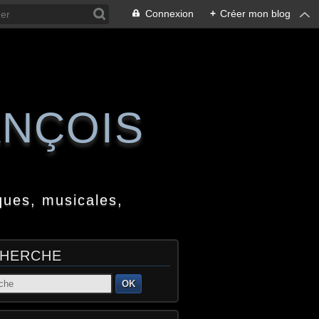
Connexion
+
Créer mon blog
ANÇOIS
ques, musicales,
HERCHE
OK