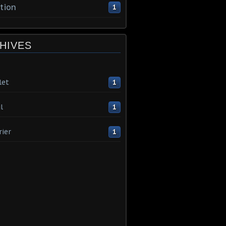
tion
1
HIVES
let
1
l
1
rier
1