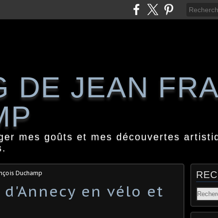
G DE JEAN FR
MP
ager mes goûts et mes découvertes artisti
s.
ançois Duchamp
REC
 d'Annecy en vélo et