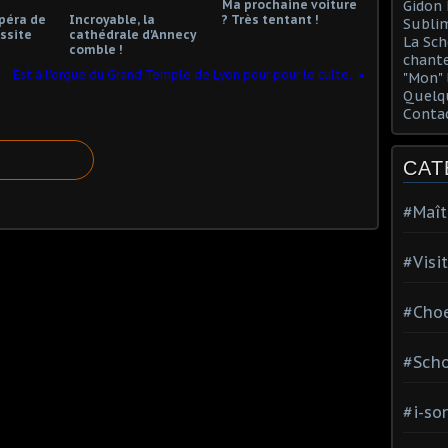
Ma prochaine voiture
Gidon 
opéra de
Incroyable, la
? Très tentant !
Sublim
ssite
cathédrale d'Annecy
La Sch
comble !
chante
Est à l'orgue du Grand Temple de Lyon pour pour le culte.
"Mon" 
Quelqu
Conta
CAT
#Maît
#Visi
#Choe
#Scho
#i-so