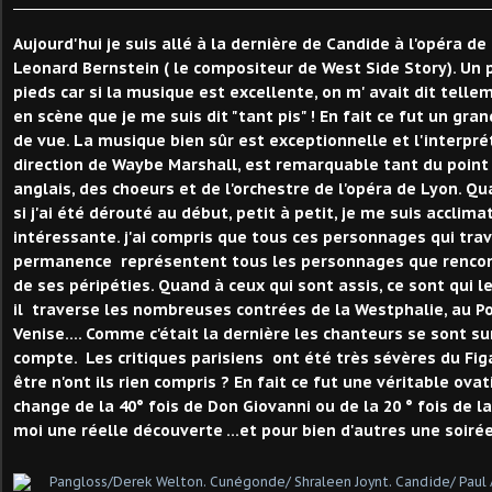
Aujourd'hui je suis allé à la dernière de Candide à l'opéra d
Leonard Bernstein ( le compositeur de West Side Story). Un 
pieds car si la musique est excellente, on m' avait dit tell
en scène que je me suis dit "tant pis" ! En fait ce fut un gra
de vue. La musique bien sûr est exceptionnelle et l'interpré
direction de Waybe Marshall, est remarquable tant du point 
anglais, des choeurs et de l'orchestre de l'opéra de Lyon. Qu
si j'ai été dérouté au début, petit à petit, je me suis acclimat
intéressante. j'ai compris que tous ces personnages qui tra
permanence représentent tous les personnages que rencon
de ses péripéties. Quand à ceux qui sont assis, ce sont qui
il traverse les nombreuses contrées de la Westphalie, au Port
Venise.... Comme c'était la dernière les chanteurs se sont su
compte. Les critiques parisiens ont été très sévères du Fig
être n'ont ils rien compris ? En fait ce fut une véritable ovat
change de la 40° fois de Don Giovanni ou de la 20 ° fois de la
moi une réelle découverte ...et pour bien d'autres une soi