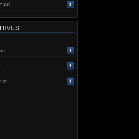
tion
1
HIVES
let
1
l
1
rier
1