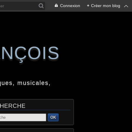
Connexion
+
Créer mon blog
ANÇOIS
ques, musicales,
HERCHE
OK