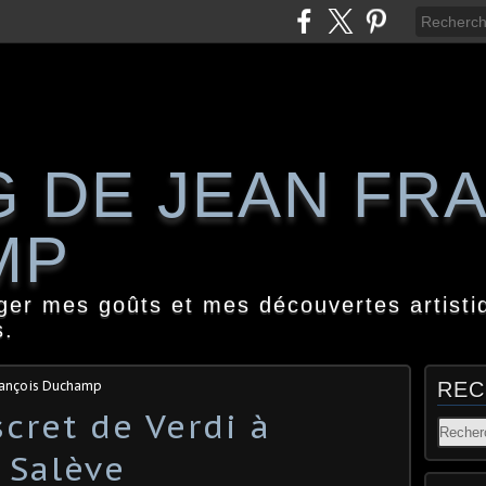
G DE JEAN FR
MP
ager mes goûts et mes découvertes artisti
s.
rançois Duchamp
REC
cret de Verdi à
 Salève