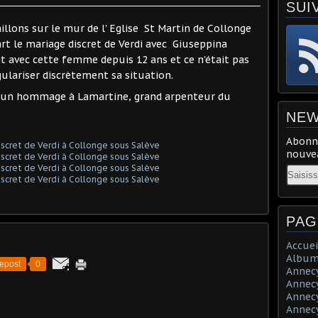
SUI
aillons sur le mur de l' Eglise St Martin de Collonge
rt le mariage discret de Verdi avec Giuseppina
it avec cette femme depuis 12 ans et ce n'était pas
gulariser discrètement sa situation.
st un hommage à Lamartine, grand arpenteur du
NEW
Abonne
nouvea
Email
PAG
Accuei
Album
epost
0
Annecy 
Annecy 
Annecy 
Annecy 