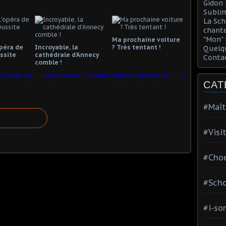
Gidon 
Sublim
La Sch
chante
"Mon" 
Ma prochaine voiture
opéra de
Incroyable, la
? Très tentant !
Quelqu
ssite
cathédrale d'Annecy
Conta
comble !
Nicolas Gabaron devant la maison de George Sand à. Nohant
avec mon ami Nicolas Gabaron au bord du lac d'Annecy
CAT
#Maît
#Visi
#Choe
#Scho
#i-so