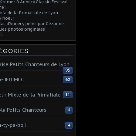
Kremer à Annecy Classic Festival.
e !
ola de la Primatiale de Lyon
 Noël !
lac d'Annecy peint par Cézanne.
es photos originales
ct
ÉGORIES
rise Petits Chanteurs de Lyon
95
te JFD-MCC
62
ur Mixte de la Primatiale
11
la Petits Chanteurs
4
n-ty-pa-bo !
4