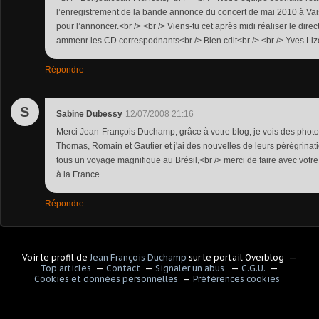
l’enregistrement de la bande annonce du concert de mai 2010 à Va
pour l’annoncer.<br /> <br /> Viens-tu cet après midi réaliser le di
ammenr les CD correspodnants<br /> Bien cdlt<br /> <br /> Yves Lizé
Répondre
S
Sabine Dubessy
12/07/2008 21:16
Merci Jean-François Duchamp, grâce à votre blog, je vois des photos
Thomas, Romain et Gautier et j'ai des nouvelles de leurs pérégrinat
tous un voyage magnifique au Brésil,<br /> merci de faire avec votr
à la France
Répondre
Voir le profil de
Jean François Duchamp
sur le portail Overblog
Top articles
Contact
Signaler un abus
C.G.U.
Cookies et données personnelles
Préférences cookies