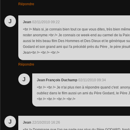
Répondre
J
Jean
02/11/2010 09:22
<br /> Mais si, je connais bien tout ce que vous dites, très bien mêm
rester anonyme.<br /> Je connais ce week-end au carmel de la Paix 
aussi le très beau film Des Hommes et Des Dieux et le générique sur
Godard et son grand ami qui l'a précédé près du Père , le père jésui
Jean<br /> <br /> <br />
Répondre
J
Jean François Duchamp
02/11/2010 09:34
<br /> <br /> Je n'ai plus rien à répondre quand c'est ano
oubliez dans le film aussi un ami du Père Godard, le Père J
<br /> <br /> <br /> <br />
J
Jean
22/10/2010 16:26
<br /> Dommage que l'on ne parle pas plus du Père GODARD, fondate