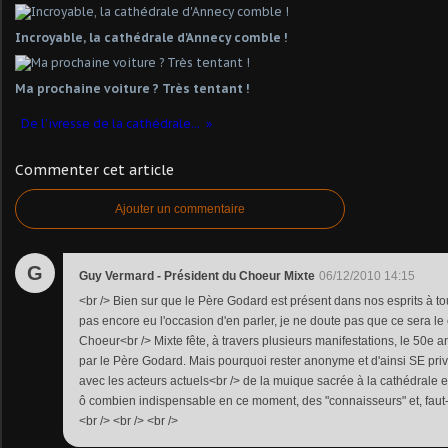
Incroyable, la cathédrale d'Annecy comble !
Ma prochaine voiture ? Très tentant !
De l'ivresse de la cathédrale...
Commenter cet article
Ajouter un commentaire
G
Guy Vermard - Président du Choeur Mixte
06/12/2010 14:15
<br /> Bien sur que le Père Godard est présent dans nos esprits à to
pas encore eu l'occasion d'en parler, je ne doute pas que ce sera le 
Choeur<br /> Mixte fête, à travers plusieurs manifestations, le 50e a
par le Père Godard. Mais pourquoi rester anonyme et d'ainsi SE pri
avec les acteurs actuels<br /> de la muique sacrée à la cathédrale e
ô combien indispensable en ce moment, des "connaisseurs" et, faut-i
<br /> <br /> <br />