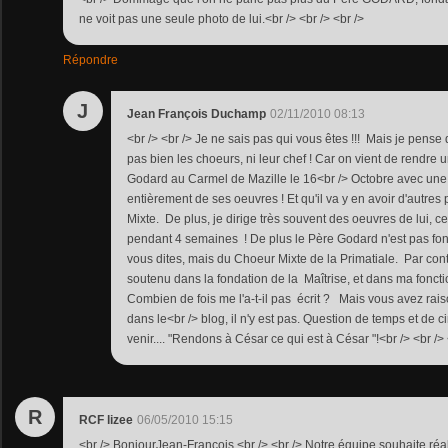
ne voit pas une seule photo de lui.<br /> <br /> <br />
Répondre
J
Jean François Duchamp
02/11/2010 08:13
<br /> <br /> Je ne sais pas qui vous êtes !!! Mais je pens
pas bien les choeurs, ni leur chef ! Car on vient de rend
Godard au Carmel de Mazille le 16<br /> Octobre avec une
entièrement de ses oeuvres ! Et qu'il va y en avoir d'autre
Mixte. De plus, je dirige très souvent des oeuvres de lui, c
pendant 4 semaines ! De plus le Père Godard n'est pas fo
vous dites, mais du Choeur Mixte de la Primatiale. Par cont
soutenu dans la fondation de la Maîtrise, et dans ma foncti
Combien de fois me l'a-t-il pas écrit ? Mais vous avez rai
dans le<br /> blog, il n'y est pas. Question de temps et de 
venir.... "Rendons à César ce qui est à César "!<br /> <br /> 
R
RCF lizee
06/05/2010 15:15
<br /> BonjourJean-Francois,<br /> <br /> Notre équipe souhaite réal