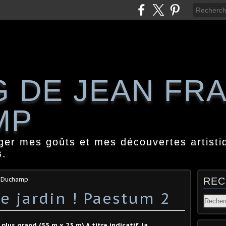
G DE JEAN FR
MP
ager mes goûts et mes découvertes artisti
s.
s Duchamp
REC
e jardin ! Paestum 2
 plus grand (55 m x 25 m) A titre indicatif, la