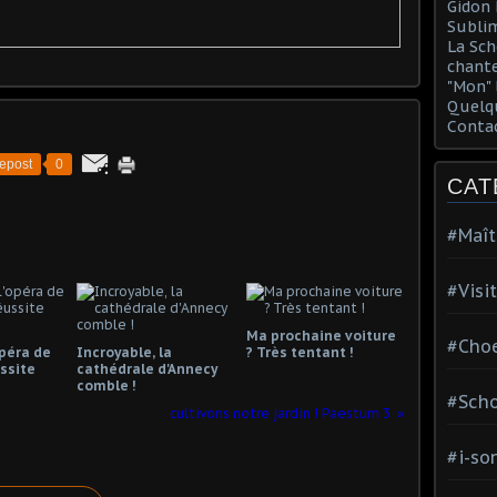
Gidon 
Sublim
La Sch
chante
"Mon" 
Quelqu
Conta
epost
0
CAT
#Maît
#Visi
Ma prochaine voiture
#Choe
opéra de
Incroyable, la
? Très tentant !
ssite
cathédrale d'Annecy
comble !
#Scho
cultivons notre jardin ! Paestum 3
#i-so