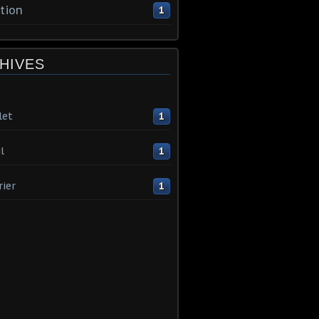
tion
1
HIVES
let
1
l
1
rier
1