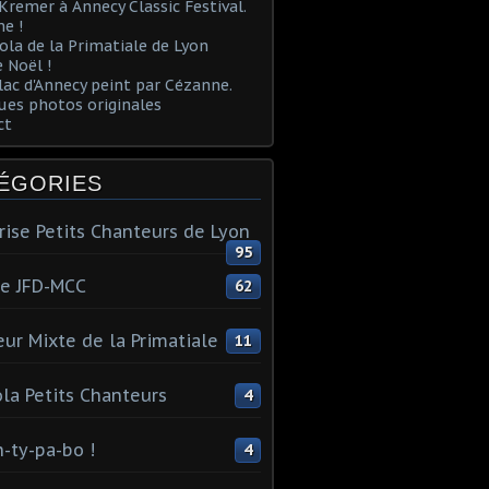
Kremer à Annecy Classic Festival.
e !
ola de la Primatiale de Lyon
 Noël !
lac d'Annecy peint par Cézanne.
es photos originales
ct
ÉGORIES
rise Petits Chanteurs de Lyon
95
te JFD-MCC
62
ur Mixte de la Primatiale
11
la Petits Chanteurs
4
n-ty-pa-bo !
4