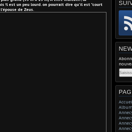
SUI
!l est un peu lourd. on pourrait dire qu'il est "court
, l'épouse de Zeus.
NEW
Abonne
nouvea
Email
PAG
Accuei
Album
Annecy 
Annecy 
Annecy 
Annecy 