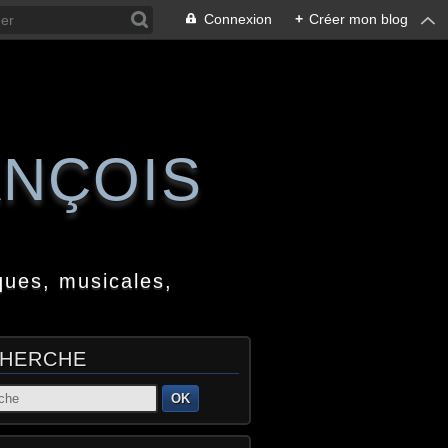
Connexion
+
Créer mon blog
ANÇOIS
ques, musicales,
HERCHE
OK