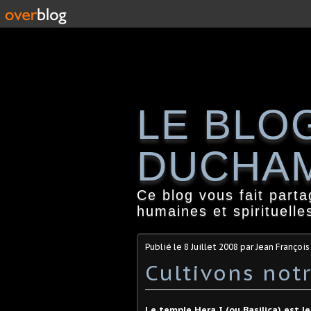
LE BLO
DUCHA
Ce blog vous fait part
humaines et spirituelle
Publié le
8 Juillet 2008
par Jean Françoi
Cultivons notr
Le temple Hera I (ou Basilica) est le